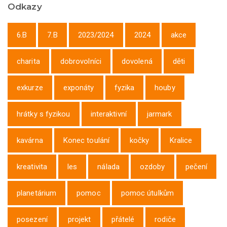
Odkazy
6.B
7.B
2023/2024
2024
akce
charita
dobrovolníci
dovolená
děti
exkurze
exponáty
fyzika
houby
hrátky s fyzikou
interaktivní
jarmark
kavárna
Konec toulání
kočky
Kralice
kreativita
les
nálada
ozdoby
pečení
planetárium
pomoc
pomoc útulkům
posezení
projekt
přátelé
rodiče