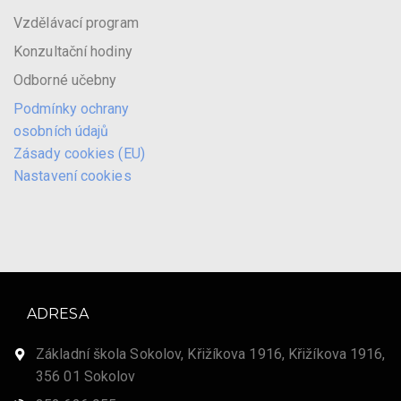
Vzdělávací program
Konzultační hodiny
Odborné učebny
Podmínky ochrany
osobních údajů
Zásady cookies (EU)
Nastavení cookies
ADRESA
Základní škola Sokolov, Křižíkova 1916, Křižíkova 1916,
356 01 Sokolov