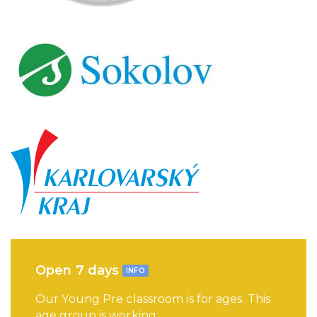
Open 7 days
INFO
Our Young Pre classroom is for ages. This
age group is working