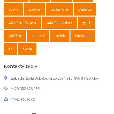
sbírka
soutěž
techmánie
Vánoce
vánoční příprava
vánoční tvoření
výlet
výtěžek
zdobení
útulek
Školanda
šd
škola
Kontakty školy
Základní škola Sokolov, Křižíkova 1916, 356 01 Sokolov
+420 352 626 955
info@zs8so.cz