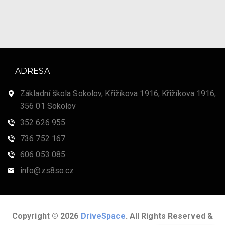
ADRESA
Základní škola Sokolov, Křižíkova 1916, Křižíkova 1916,
356 01 Sokolov
352 626 955
736 752 167
606 053 085
info@zs8so.cz
Copyright © 2026
DriveSpace
. All Rights Reserved &