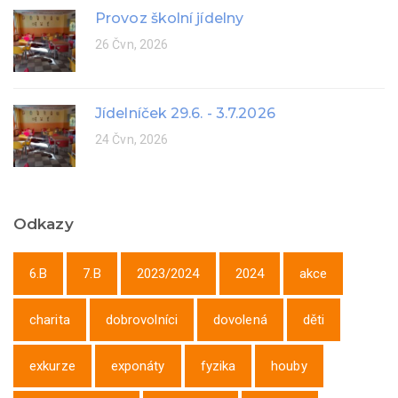
Provoz školní jídelny
26 Čvn, 2026
Jídelníček 29.6. - 3.7.2026
24 Čvn, 2026
Odkazy
6.B
7.B
2023/2024
2024
akce
charita
dobrovolníci
dovolená
děti
exkurze
exponáty
fyzika
houby