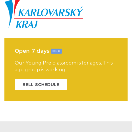
Open 7 days
INFO
Our Young Pre classroom is for ages. This
age group is working
BELL SCHEDULE