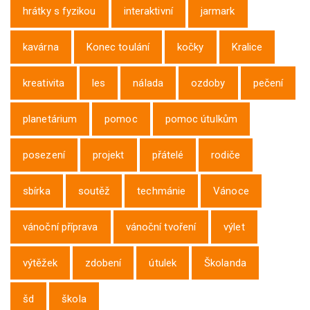
hrátky s fyzikou
interaktivní
jarmark
kavárna
Konec toulání
kočky
Kralice
kreativita
les
nálada
ozdoby
pečení
planetárium
pomoc
pomoc útulkům
posezení
projekt
přátelé
rodiče
sbírka
soutěž
techmánie
Vánoce
vánoční příprava
vánoční tvoření
výlet
výtěžek
zdobení
útulek
Školanda
šd
škola