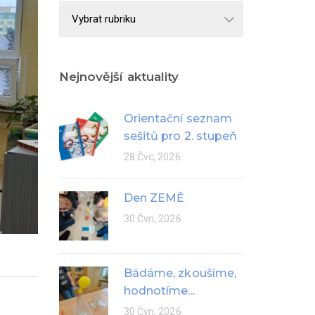
Školní
rok
Nejnovější aktuality
Orientační seznam
sešitů pro 2. stupeň
28 Čvc, 2026
Den ZEMĚ
30 Čvn, 2026
Bádáme, zkoušíme,
hodnotíme...
30 Čvn, 2026