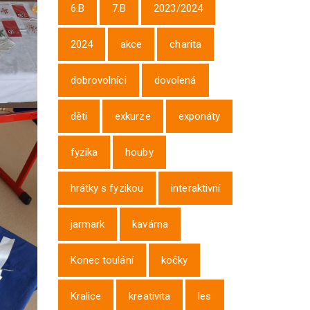
6.B
7.B
2023/2024
2024
akce
charita
dobrovolníci
dovolená
děti
exkurze
exponáty
fyzika
houby
hrátky s fyzikou
interaktivní
jarmark
kavárna
Konec toulání
kočky
Kralice
kreativita
les