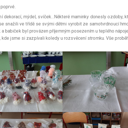
 poprvé.
í dekorací, mýdel, svíček…Některé maminky donesly ozdoby, k
 se snažili ve třídě se svými dětmi vyrobit ze samotvrdnoucí hm
 a babiček byl provázen příjemným posezením u teplého nápoje
, kde jsme si zazpívali koledy u rozsvěcení stromku. Vše proběh