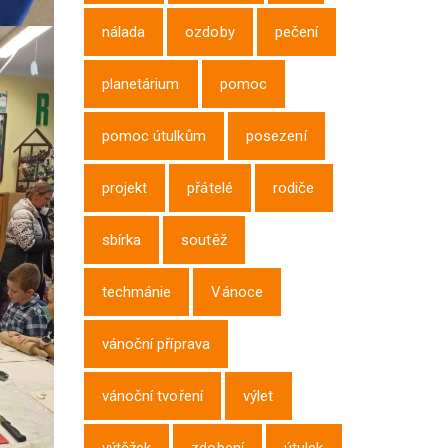
nálada
ozdoby
pečení
planetárium
pomoc
pomoc útulkům
posezení
projekt
přátelé
rodiče
sbírka
soutěž
techmánie
Vánoce
vánoční příprava
vánoční tvoření
výlet