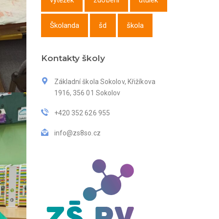
výtěžek
zdobení
útulek
Školanda
šd
škola
Kontakty školy
Základní škola Sokolov, Křižíkova
1916, 356 01 Sokolov
+420 352 626 955
info@zs8so.cz