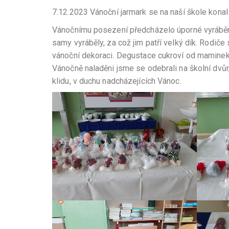
7.12.2023 Vánoční jarmark se na naší škole konal
Vánočnímu posezení předcházelo úporné vyráběn
samy vyráběly, za což jim patří velký dík. Rodiče
vánoční dekoraci. Degustace cukroví od maminek
Vánočně naladěni jsme se odebrali na školní dvůr
klidu, v duchu nadcházejících Vánoc.