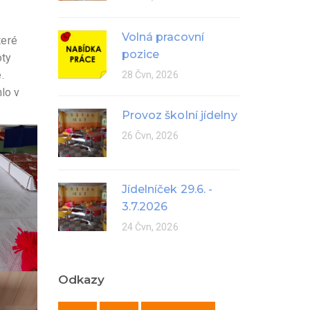
Volná pracovní
teré
pozice
oty
.
28 Čvn, 2026
lo v
Provoz školní jídelny
26 Čvn, 2026
Jídelníček 29.6. -
3.7.2026
24 Čvn, 2026
Odkazy