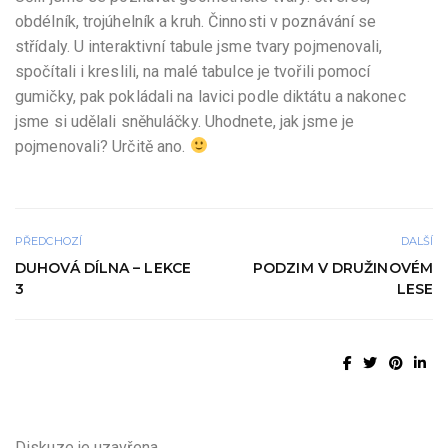
obdélník, trojúhelník a kruh. Činnosti v poznávání se
střídaly. U interaktivní tabule jsme tvary pojmenovali,
spočítali i kreslili, na malé tabulce je tvořili pomocí
gumičky, pak pokládali na lavici podle diktátu a nakonec
jsme si udělali sněhuláčky. Uhodnete, jak jsme je
pojmenovali? Určitě ano.
PŘEDCHOZÍ
DALŠÍ
DUHOVÁ DÍLNA – LEKCE
PODZIM V DRUŽINOVÉM
3
LESE
Diskuze je uzavřena.