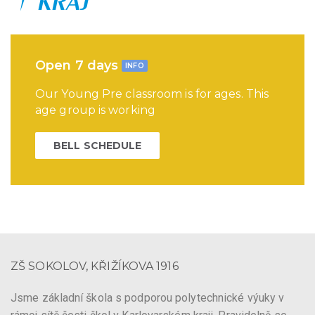
Open 7 days
INFO
Our Young Pre classroom is for ages. This
age group is working
BELL SCHEDULE
ZŠ SOKOLOV, KŘIŽÍKOVA 1916
Jsme základní škola s podporou polytechnické výuky v