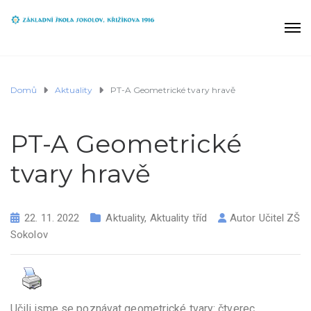
Domů
Aktuality
PT-A Geometrické tvary hravě
PT-A Geometrické
tvary hravě
22. 11. 2022
Aktuality
,
Aktuality tříd
Autor
Učitel ZŠ
Sokolov
Učili jsme se poznávat geometrické tvary: čtverec,