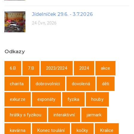
Jídelníček 29.6. - 3.7.2026
24 Čvn, 2026
Odkazy
6.B
7.B
2023/2024
2024
akce
charita
dobrovolníci
dovolená
děti
exkurze
exponáty
fyzika
houby
hrátky s fyzikou
interaktivní
jarmark
kavárna
Konec toulání
kočky
Kralice