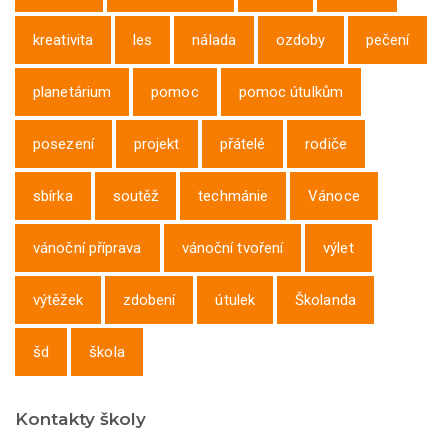
kreativita
les
nálada
ozdoby
pečení
planetárium
pomoc
pomoc útulkům
posezení
projekt
přátelé
rodiče
sbírka
soutěž
techmánie
Vánoce
vánoční příprava
vánoční tvoření
výlet
výtěžek
zdobení
útulek
Školanda
šd
škola
Kontakty školy