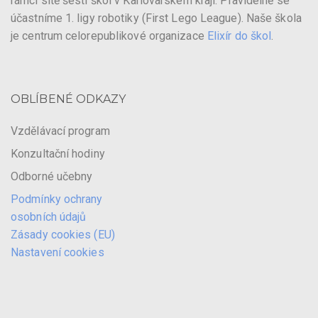
rámci sítě šesti škol v Karlovarském kraji. Pravidelně se
účastníme 1. ligy robotiky (First Lego League). Naše škola
je centrum celorepublikové organizace
Elixír do škol
.
OBLÍBENÉ ODKAZY
Vzdělávací program
Konzultační hodiny
Odborné učebny
Podmínky ochrany
osobních údajů
Zásady cookies (EU)
Nastavení cookies