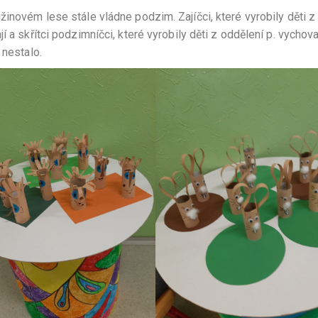
inovém lese stále vládne podzim. Zajíčci, které vyrobily děti z
 a skřítci podzimníčci, které vyrobily děti z oddělení p. vychov
 nestalo.