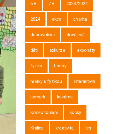
6.B
7.B
2023/2024
2024
akce
charita
dobrovolníci
dovolená
děti
exkurze
exponáty
fyzika
houby
hrátky s fyzikou
interaktivní
jarmark
kavárna
Konec toulání
kočky
Kralice
kreativita
les