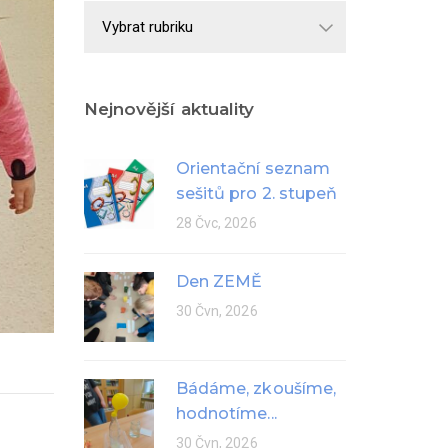
Školní
rok
Nejnovější aktuality
Orientační seznam
sešitů pro 2. stupeň
28 Čvc, 2026
Den ZEMĚ
30 Čvn, 2026
Bádáme, zkoušíme,
hodnotíme...
30 Čvn, 2026