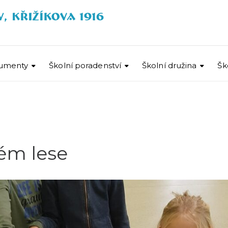
umenty
Školní poradenství
Školní družina
Šk
ém lese