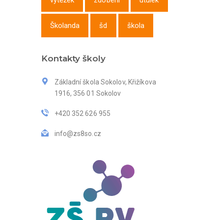
výtěžek
zdobení
útulek
Školanda
šd
škola
Kontakty školy
Základní škola Sokolov, Křižíkova
1916, 356 01 Sokolov
+420 352 626 955
info@zs8so.cz