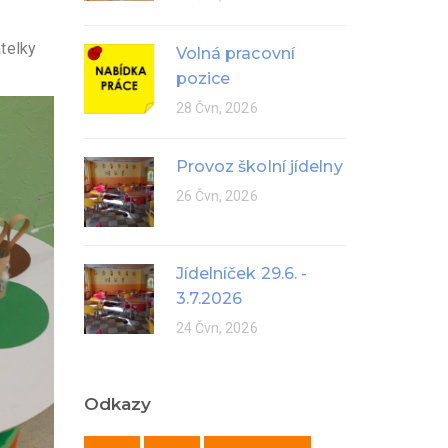
atelky
Volná pracovní
pozice
28 Čvn, 2026
Provoz školní jídelny
26 Čvn, 2026
Jídelníček 29.6. -
3.7.2026
24 Čvn, 2026
Odkazy