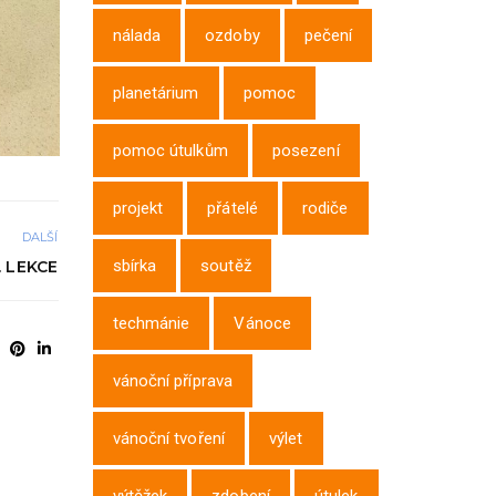
nálada
ozdoby
pečení
planetárium
pomoc
pomoc útulkům
posezení
projekt
přátelé
rodiče
DALŠÍ
sbírka
soutěž
. LEKCE
techmánie
Vánoce
vánoční příprava
vánoční tvoření
výlet