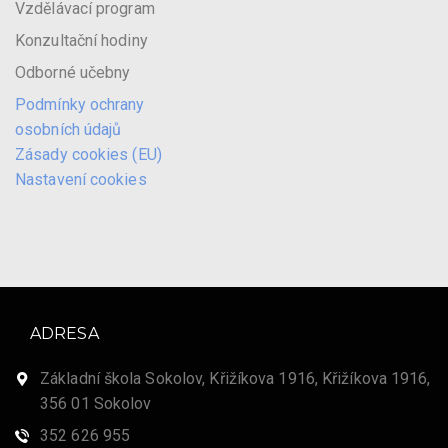
Vzdělávací program
Konzultační hodiny
Odborné učebny
Podmínky ochrany
osobních údajů
Zásady cookies (EU)
Nastavení cookies
ADRESA
Základní škola Sokolov, Křižíkova 1916, Křižíkova 1916,
356 01 Sokolov
352 626 955