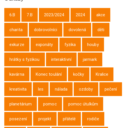
6.B
7.B
2023/2024
2024
akce
charita
dobrovolníci
dovolená
děti
exkurze
exponáty
fyzika
houby
hrátky s fyzikou
interaktivní
jarmark
kavárna
Konec toulání
kočky
Kralice
kreativita
les
nálada
ozdoby
pečení
planetárium
pomoc
pomoc útulkům
posezení
projekt
přátelé
rodiče