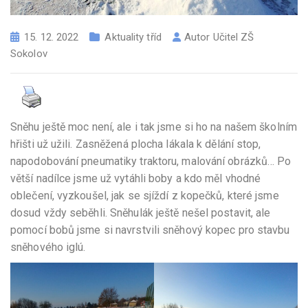
15. 12. 2022
Aktuality tříd
Autor
Učitel ZŠ
Sokolov
Sněhu ještě moc není, ale i tak jsme si ho na našem školním
hřišti už užili. Zasněžená plocha lákala k dělání stop,
napodobování pneumatiky traktoru, malování obrázků… Po
větší nadílce jsme už vytáhli boby a kdo měl vhodné
oblečení, vyzkoušel, jak se sjíždí z kopečků, které jsme
dosud vždy seběhli. Sněhulák ještě nešel postavit, ale
pomocí bobů jsme si navrstvili sněhový kopec pro stavbu
sněhového iglú.