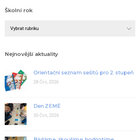
Školní rok
Školní
rok
Nejnovější aktuality
Orientační seznam sešitů pro 2. stupeň
28 Čvc, 2026
Den ZEMĚ
30 Čvn, 2026
Bádáme, zkoušíme, hodnotíme...