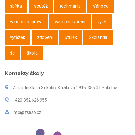
sbírka
soutěž
techmánie
Vánoce
vánoční příprava
vánoční tvoření
výlet
výtěžek
zdobení
útulek
Školanda
šd
škola
Kontakty školy
Základní škola Sokolov, Křižíkova 1916, 356 01 Sokolov
+420 352 626 955
info@zs8so.cz