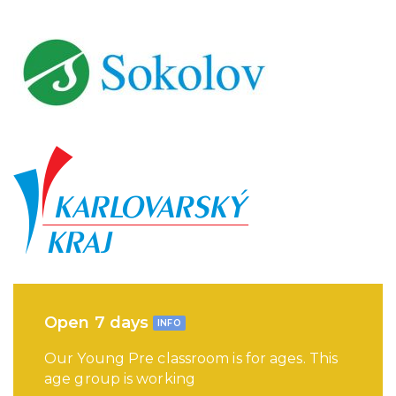
Open 7 days
INFO
Our Young Pre classroom is for ages. This
age group is working