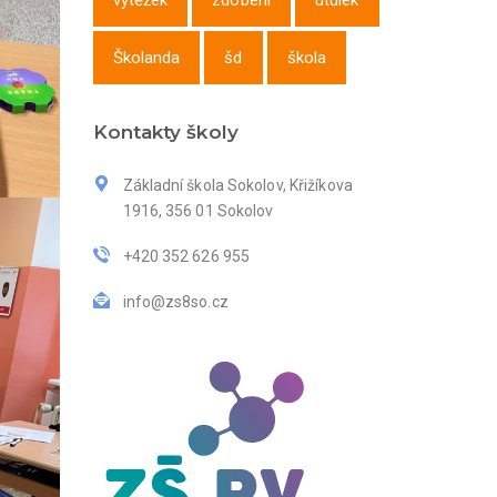
výtěžek
zdobení
útulek
Školanda
šd
škola
Kontakty školy
Základní škola Sokolov, Křižíkova
1916, 356 01 Sokolov
+420 352 626 955
info@zs8so.cz