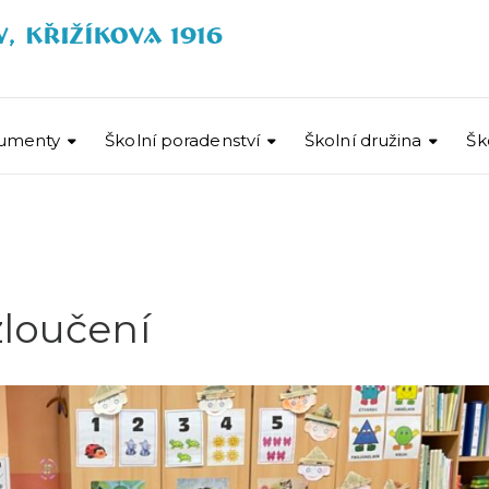
umenty
Školní poradenství
Školní družina
Šk
zloučení