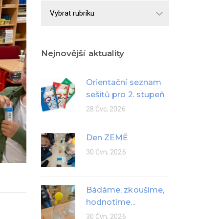
Školní
rok
Nejnovější aktuality
Orientační seznam
sešitů pro 2. stupeň
28 Čvc, 2026
Den ZEMĚ
30 Čvn, 2026
Bádáme, zkoušíme,
hodnotíme...
30 Čvn, 2026