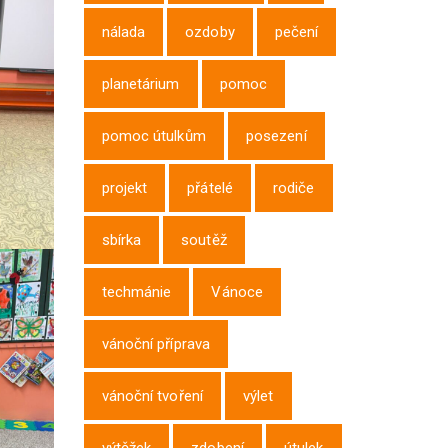
nálada
ozdoby
pečení
planetárium
pomoc
pomoc útulkům
posezení
projekt
přátelé
rodiče
sbírka
soutěž
techmánie
Vánoce
vánoční příprava
vánoční tvoření
výlet