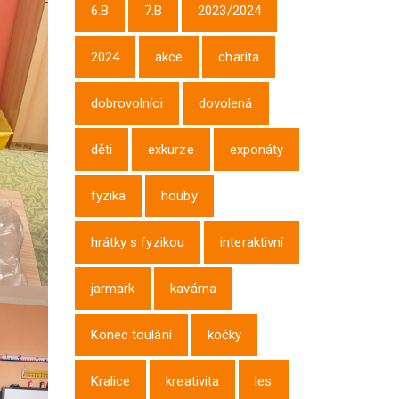
6.B
7.B
2023/2024
2024
akce
charita
dobrovolníci
dovolená
děti
exkurze
exponáty
fyzika
houby
hrátky s fyzikou
interaktivní
jarmark
kavárna
Konec toulání
kočky
Kralice
kreativita
les