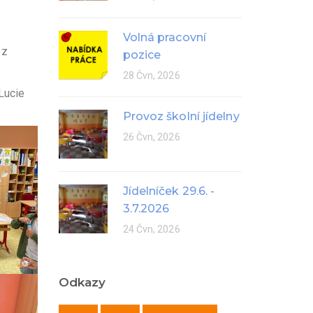
Volná pracovní
 z
pozice
28 Čvn, 2026
Lucie
Provoz školní jídelny
26 Čvn, 2026
Jídelníček 29.6. -
3.7.2026
24 Čvn, 2026
Odkazy