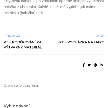
akrylovou barvou a po zaschnutí opatrně přilepili vystřižená
srdíčka z ubrousku. Každé z nich má vyjádřit, jak máme
maminku (babičku) rádi.
PŘEDCHOZÍ
DALŠÍ
PT – PODĚKOVÁNÍ ZA
PT – VYCHÁZKA NA HARD
VÝTVARNÝ MATERIÁL
Diskuze je uzavřena.
Vyhledávání