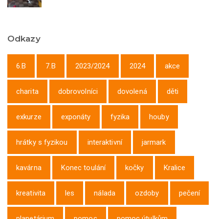
Odkazy
6.B
7.B
2023/2024
2024
akce
charita
dobrovolníci
dovolená
děti
exkurze
exponáty
fyzika
houby
hrátky s fyzikou
interaktivní
jarmark
kavárna
Konec toulání
kočky
Kralice
kreativita
les
nálada
ozdoby
pečení
planetárium
pomoc
pomoc útulkům