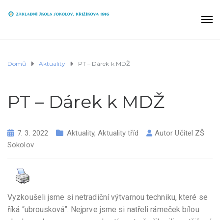
Domů
Aktuality
PT – Dárek k MDŽ
PT – Dárek k MDŽ
7. 3. 2022
Aktuality
,
Aktuality tříd
Autor
Učitel ZŠ
Sokolov
Vyzkoušeli jsme si netradiční výtvarnou techniku, které se
říká “ubrousková”. Nejprve jsme si natřeli rámeček bílou