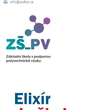
info@zs8so.cz