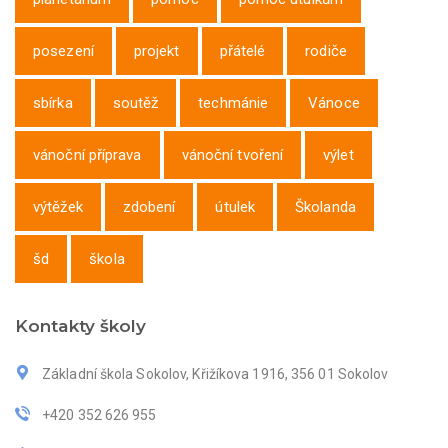
posezení
projekt
přátelé
rodiče
sbírka
soutěž
techmánie
Vánoce
vánoční příprava
vánoční tvoření
výlet
výtěžek
zdobení
útulek
Školanda
šd
škola
Kontakty školy
Základní škola Sokolov, Křižíkova 1916, 356 01 Sokolov
+420 352 626 955