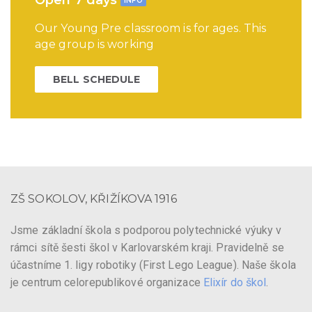
Open 7 days
INFO
Our Young Pre classroom is for ages. This
age group is working
BELL SCHEDULE
ZŠ SOKOLOV, KŘIŽÍKOVA 1916
Jsme základní škola s podporou polytechnické výuky v
rámci sítě šesti škol v Karlovarském kraji. Pravidelně se
účastníme 1. ligy robotiky (First Lego League). Naše škola
je centrum celorepublikové organizace
Elixír do škol
.