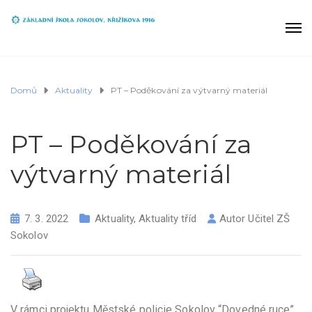
Domů
Aktuality
PT – Poděkování za výtvarný materiál
PT – Poděkování za
výtvarný materiál
7. 3. 2022
Aktuality
,
Aktuality tříd
Autor
Učitel ZŠ
Sokolov
V rámci projektu Městské policie Sokolov “Dovedné ruce”,