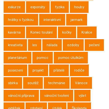
exkurze
exponáty
fyzika
houby
hrátky s fyzikou
interaktivní
jarmark
kavárna
Konec toulání
kočky
Kralice
kreativita
les
nálada
ozdoby
pečení
planetárium
pomoc
pomoc útulkům
posezení
projekt
přátelé
rodiče
sbírka
soutěž
techmánie
Vánoce
vánoční příprava
vánoční tvoření
výlet
výtěžek
zdobení
útulek
Školanda