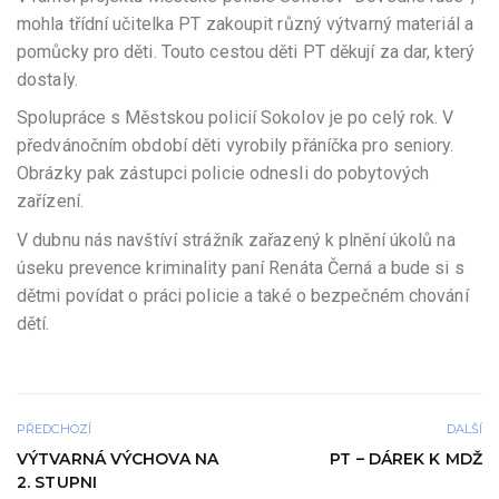
mohla třídní učitelka PT zakoupit různý výtvarný materiál a
pomůcky pro děti. Touto cestou děti PT děkují za dar, který
dostaly.
Spolupráce s Městskou policií Sokolov je po celý rok. V
předvánočním období děti vyrobily přáníčka pro seniory.
Obrázky pak zástupci policie odnesli do pobytových
zařízení.
V dubnu nás navštíví strážník zařazený k plnění úkolů na
úseku prevence kriminality paní Renáta Černá a bude si s
dětmi povídat o práci policie a také o bezpečném chování
dětí.
PŘEDCHOZÍ
DALŠÍ
VÝTVARNÁ VÝCHOVA NA
PT – DÁREK K MDŽ
2. STUPNI