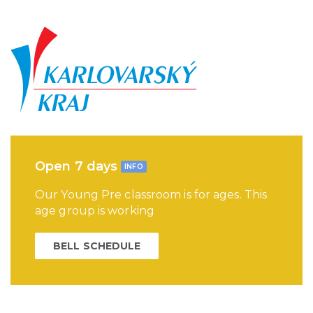
Open 7 days
INFO
Our Young Pre classroom is for ages. This
age group is working
BELL SCHEDULE