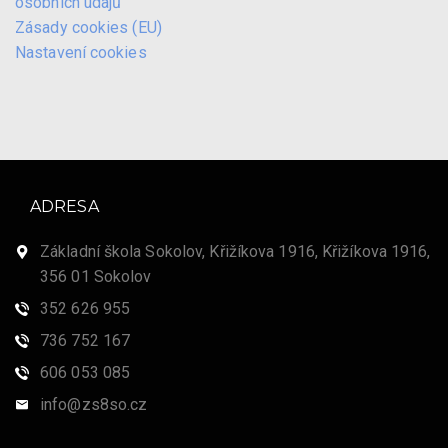
osobních údajů
Zásady cookies (EU)
Nastavení cookies
ADRESA
Základní škola Sokolov, Křižíkova 1916, Křižíkova 1916,
356 01 Sokolov
352 626 955
736 752 167
606 053 085
info@zs8so.cz