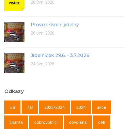
28 Čvn, 2026
Provoz školní jídelny
26 Čvn, 2026
Jídelníček 29.6. - 3.7.2026
24 Čvn, 2026
Odkazy
6.B
7.B
2023/2024
2024
akce
charita
dobrovolníci
dovolená
děti