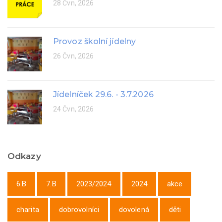
28 Čvn, 2026
Provoz školní jídelny
26 Čvn, 2026
Jídelníček 29.6. - 3.7.2026
24 Čvn, 2026
Odkazy
6.B
7.B
2023/2024
2024
akce
charita
dobrovolníci
dovolená
děti