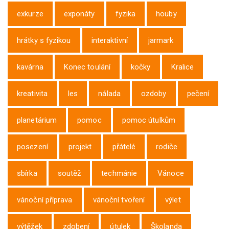
exkurze
exponáty
fyzika
houby
hrátky s fyzikou
interaktivní
jarmark
kavárna
Konec toulání
kočky
Kralice
kreativita
les
nálada
ozdoby
pečení
planetárium
pomoc
pomoc útulkům
posezení
projekt
přátelé
rodiče
sbírka
soutěž
techmánie
Vánoce
vánoční příprava
vánoční tvoření
výlet
výtěžek
zdobení
útulek
Školanda