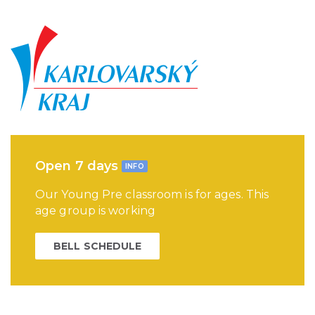
Open 7 days
INFO
Our Young Pre classroom is for ages. This
age group is working
BELL SCHEDULE