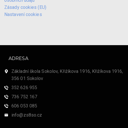
osobních údajů
Zásady cookies (EU)
Nastavení cookies
ADRESA
Základní škola Sokolov, Křižíkova 1916, Křižíkova 1916,
356 01 Sokolov
352 626 955
736 752 167
606 053 085
info@zs8so.cz