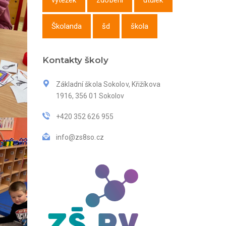
výtěžek
zdobení
útulek
Školanda
šd
škola
Kontakty školy
Základní škola Sokolov, Křižíkova
1916, 356 01 Sokolov
+420 352 626 955
info@zs8so.cz