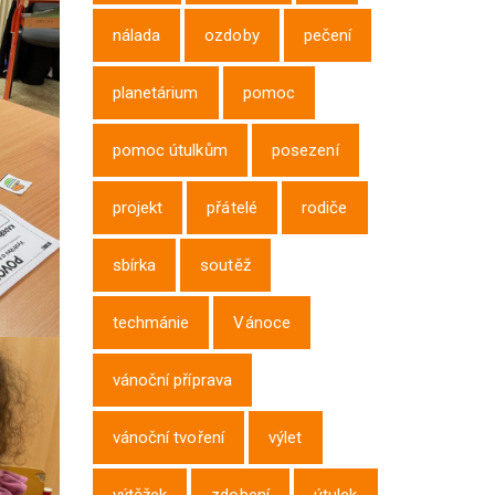
nálada
ozdoby
pečení
planetárium
pomoc
pomoc útulkům
posezení
projekt
přátelé
rodiče
sbírka
soutěž
techmánie
Vánoce
vánoční příprava
vánoční tvoření
výlet