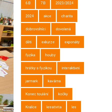
6.B
7.B
2023/2024
2024
akce
charita
dobrovolníci
dovolená
děti
exkurze
exponáty
fyzika
houby
hrátky s fyzikou
interaktivní
jarmark
kavárna
Konec toulání
kočky
Kralice
kreativita
les