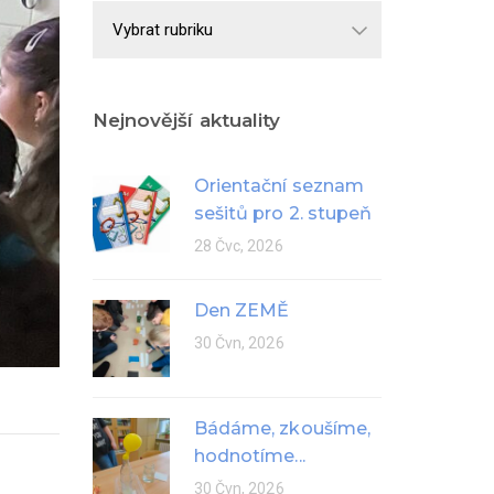
Školní
rok
Nejnovější aktuality
Orientační seznam
sešitů pro 2. stupeň
28 Čvc, 2026
Den ZEMĚ
30 Čvn, 2026
Bádáme, zkoušíme,
hodnotíme...
30 Čvn, 2026