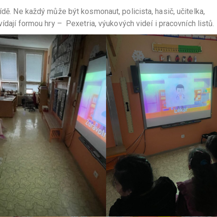
ídě. Ne každý může být kosmonaut, policista, hasič, učitelka,
vídají formou hry – Pexetria, výukových videí i pracovních listů