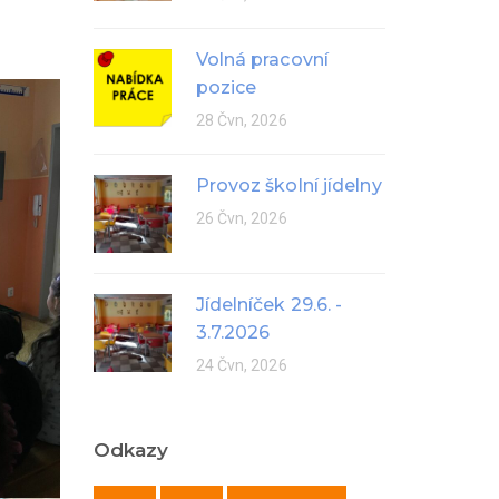
.
Volná pracovní
pozice
28 Čvn, 2026
Provoz školní jídelny
26 Čvn, 2026
Jídelníček 29.6. -
3.7.2026
24 Čvn, 2026
Odkazy