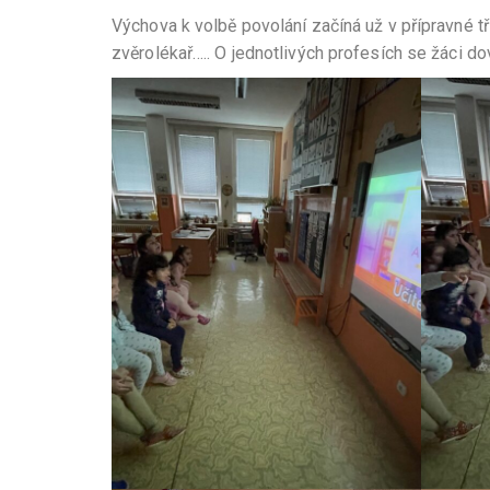
Výchova k volbě povolání začíná už v přípravné tř
zvěrolékař….. O jednotlivých profesích se žáci do