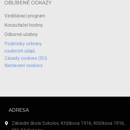
OBLÍBENÉ ODKAZY
Vzdělávací program
Konzultační hodiny
Odborné učebny
Podmínky ochrany
osobních údajů
Zásady cookies (EU)
Nastavení cookies
ADRESA
Základní škola Sokolov, Křižíkova 1916, Křižíkova 1916,