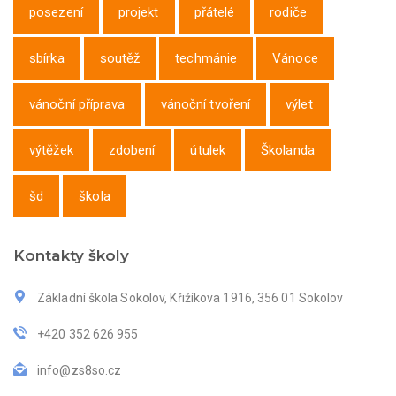
posezení
projekt
přátelé
rodiče
sbírka
soutěž
techmánie
Vánoce
vánoční příprava
vánoční tvoření
výlet
výtěžek
zdobení
útulek
Školanda
šd
škola
Kontakty školy
Základní škola Sokolov, Křižíkova 1916, 356 01 Sokolov
+420 352 626 955
info@zs8so.cz