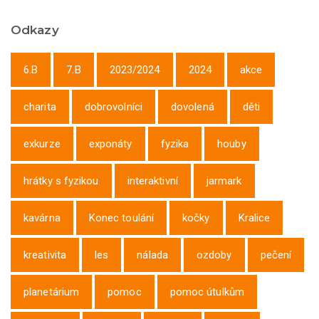
Odkazy
6.B
7.B
2023/2024
2024
akce
charita
dobrovolníci
dovolená
děti
exkurze
exponáty
fyzika
houby
hrátky s fyzikou
interaktivní
jarmark
kavárna
Konec toulání
kočky
Kralice
kreativita
les
nálada
ozdoby
pečení
planetárium
pomoc
pomoc útulkům