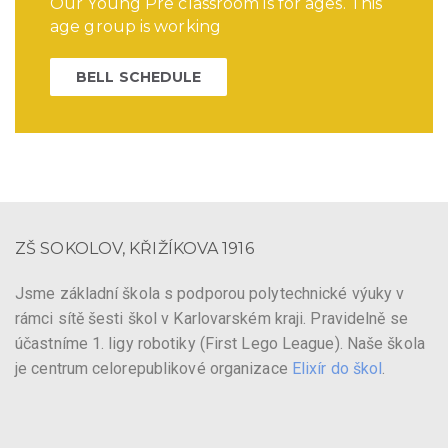
Our Young Pre classroom is for ages. This
age group is working
BELL SCHEDULE
ZŠ SOKOLOV, KŘIŽÍKOVA 1916
Jsme základní škola s podporou polytechnické výuky v
rámci sítě šesti škol v Karlovarském kraji. Pravidelně se
účastníme 1. ligy robotiky (First Lego League). Naše škola
je centrum celorepublikové organizace
Elixír do škol
.