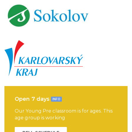
Open 7 days
INFO
Our Young Pre classroom is for ages. This
age group is working