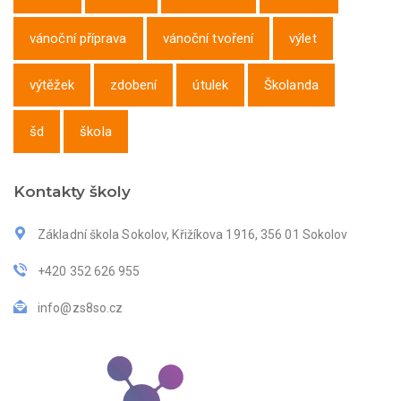
vánoční příprava
vánoční tvoření
výlet
výtěžek
zdobení
útulek
Školanda
šd
škola
Kontakty školy
Základní škola Sokolov, Křižíkova 1916, 356 01 Sokolov
+420 352 626 955
info@zs8so.cz