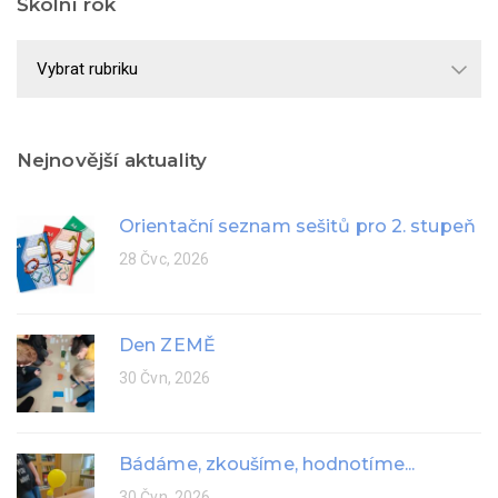
Školní rok
Školní
rok
Nejnovější aktuality
Orientační seznam sešitů pro 2. stupeň
28 Čvc, 2026
Den ZEMĚ
30 Čvn, 2026
Bádáme, zkoušíme, hodnotíme...
30 Čvn, 2026