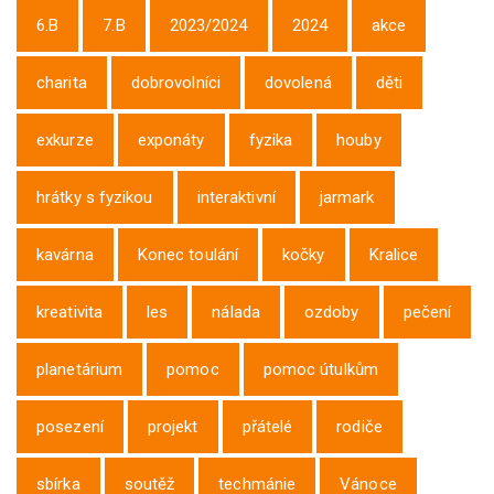
6.B
7.B
2023/2024
2024
akce
charita
dobrovolníci
dovolená
děti
exkurze
exponáty
fyzika
houby
hrátky s fyzikou
interaktivní
jarmark
kavárna
Konec toulání
kočky
Kralice
kreativita
les
nálada
ozdoby
pečení
planetárium
pomoc
pomoc útulkům
posezení
projekt
přátelé
rodiče
sbírka
soutěž
techmánie
Vánoce