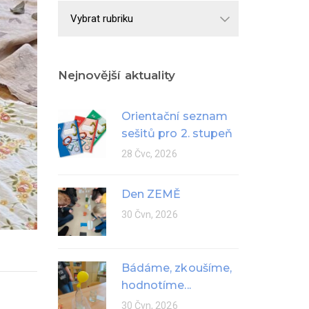
Školní
rok
Nejnovější aktuality
Orientační seznam
sešitů pro 2. stupeň
28 Čvc, 2026
Den ZEMĚ
30 Čvn, 2026
Bádáme, zkoušíme,
hodnotíme...
30 Čvn, 2026