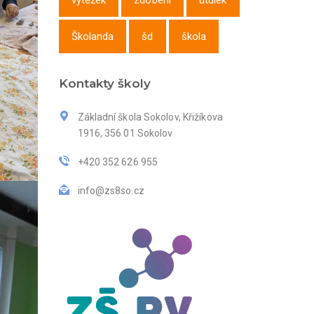
výtěžek
zdobení
útulek
Školanda
šd
škola
Kontakty školy
Základní škola Sokolov, Křižíkova
1916, 356 01 Sokolov
+420 352 626 955
info@zs8so.cz