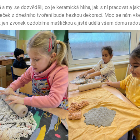
 a my se dozvěděli, co je keramická hlína, jak s ní pracovat a jak
neček z dnešního tvoření bude hezkou dekorací. Moc se nám vš
už jen zvonek ozdobíme mašličkou a jistě udělá všem doma rados