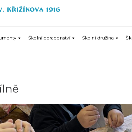
umenty
Školní poradenství
Školní družina
Šk
ílně