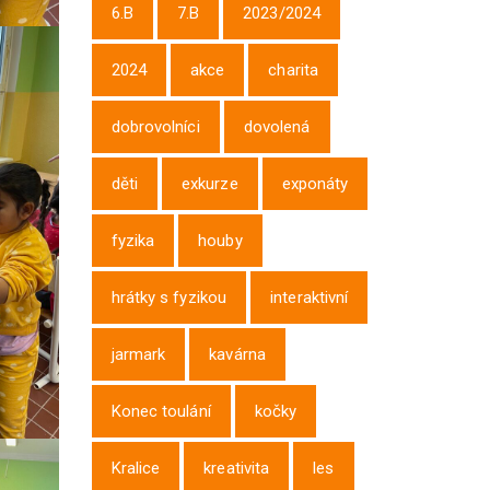
6.B
7.B
2023/2024
2024
akce
charita
dobrovolníci
dovolená
děti
exkurze
exponáty
fyzika
houby
hrátky s fyzikou
interaktivní
jarmark
kavárna
Konec toulání
kočky
Kralice
kreativita
les