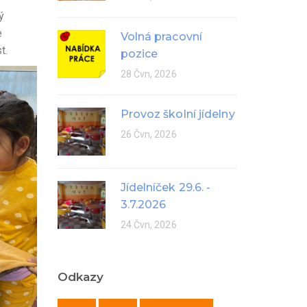
ý
e
Volná pracovní
t.
pozice
28 Čvn, 2026
Provoz školní jídelny
26 Čvn, 2026
Jídelníček 29.6. -
3.7.2026
24 Čvn, 2026
Odkazy