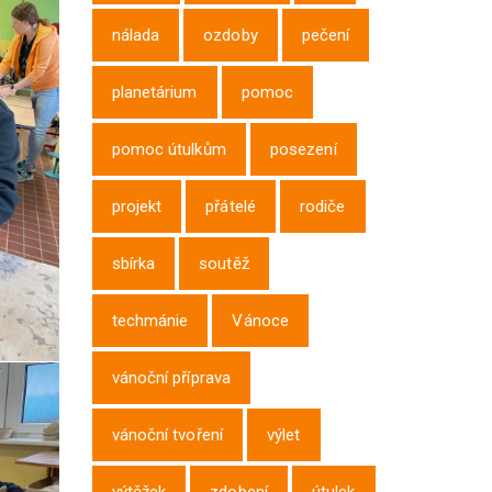
nálada
ozdoby
pečení
planetárium
pomoc
pomoc útulkům
posezení
projekt
přátelé
rodiče
sbírka
soutěž
techmánie
Vánoce
vánoční příprava
vánoční tvoření
výlet