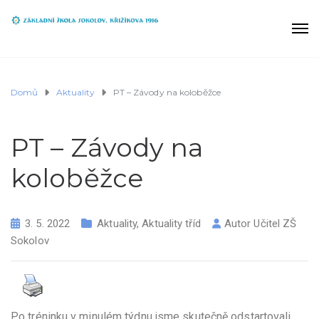
Domů
Aktuality
PT – Závody na koloběžce
PT – Závody na
koloběžce
3. 5. 2022
Aktuality
,
Aktuality tříd
Autor
Učitel ZŠ
Sokolov
Po tréninku v minulém týdnu jsme skutečně odstartovali