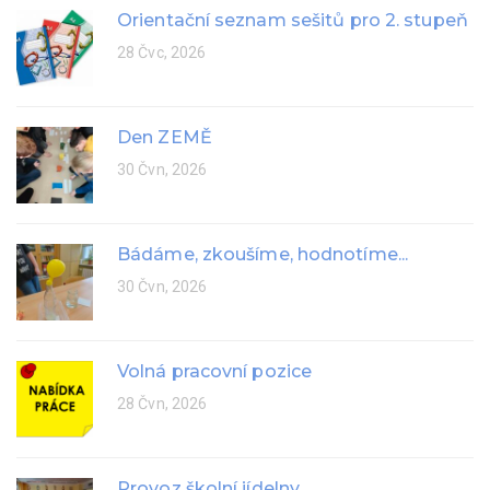
Orientační seznam sešitů pro 2. stupeň
28 Čvc, 2026
Den ZEMĚ
30 Čvn, 2026
Bádáme, zkoušíme, hodnotíme...
30 Čvn, 2026
Volná pracovní pozice
28 Čvn, 2026
Provoz školní jídelny