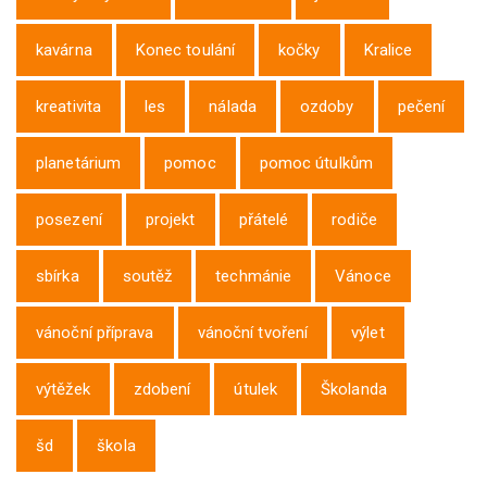
kavárna
Konec toulání
kočky
Kralice
kreativita
les
nálada
ozdoby
pečení
planetárium
pomoc
pomoc útulkům
posezení
projekt
přátelé
rodiče
sbírka
soutěž
techmánie
Vánoce
vánoční příprava
vánoční tvoření
výlet
výtěžek
zdobení
útulek
Školanda
šd
škola