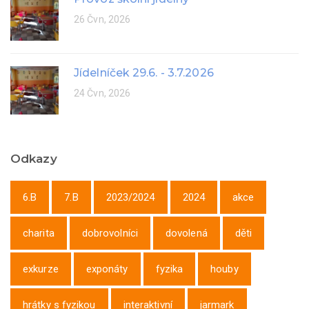
26 Čvn, 2026
Jídelníček 29.6. - 3.7.2026
24 Čvn, 2026
Odkazy
6.B
7.B
2023/2024
2024
akce
charita
dobrovolníci
dovolená
děti
exkurze
exponáty
fyzika
houby
hrátky s fyzikou
interaktivní
jarmark