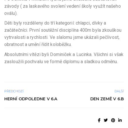
závody ( za laskavého svolení vedení školy využít našeho
oválu).
Děti byly rozděleny do tří kategorií: chlapci, dívky a
začátečníci. První soutěžní disciplína 400m byla zkouškou
vytrvalosti a rychlosti. Ve slalomu jsme ukázali pečlivost,
obratnost a umění řídit koloběžku.
Absolutními vítězi byli Dominiček a Lucinka. Všichni si však
zasloužili pochvalu ve formě diplomu a sladkou odměnu.
PŘEDCHOZÍ
DALŠÍ
HERNÍ ODPOLEDNE V 6.A
DEN ZEMĚ V 6.B