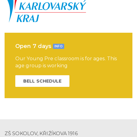
Open 7 days
INFO
Our Young Pre classroom is for ages. This
age group is working
BELL SCHEDULE
ZŠ SOKOLOV, KŘIŽÍKOVA 1916