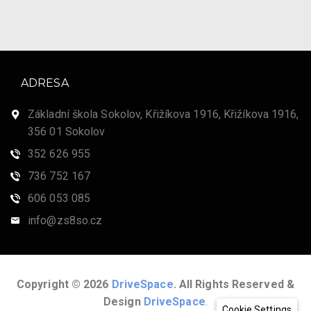
ADRESA
Základní škola Sokolov, Křižíkova 1916, Křižíkova 1916,
356 01 Sokolov
352 626 955
736 752 167
606 053 085
info@zs8so.cz
Copyright © 2026
DriveSpace
. All Rights Reserved &
Design
DriveSpace
.
Cookie Settings