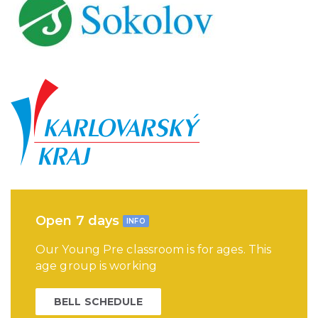
Open 7 days
INFO
Our Young Pre classroom is for ages. This
age group is working
BELL SCHEDULE