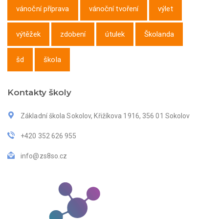
vánoční příprava
vánoční tvoření
výlet
výtěžek
zdobení
útulek
Školanda
šd
škola
Kontakty školy
Základní škola Sokolov, Křižíkova 1916, 356 01 Sokolov
+420 352 626 955
info@zs8so.cz