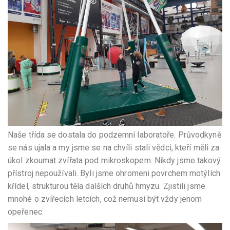
Naše třída se dostala do podzemní laboratoře. Průvodkyně
se nás ujala a my jsme se na chvíli stali vědci, kteří měli za
úkol zkoumat zvířata pod mikroskopem. Nikdy jsme takový
přístroj nepoužívali. Byli jsme ohromeni povrchem motýlích
křídel, strukturou těla dalších druhů hmyzu. Zjistili jsme
mnohé o zvířecích letcích, což nemusí být vždy jenom
opeřenec.