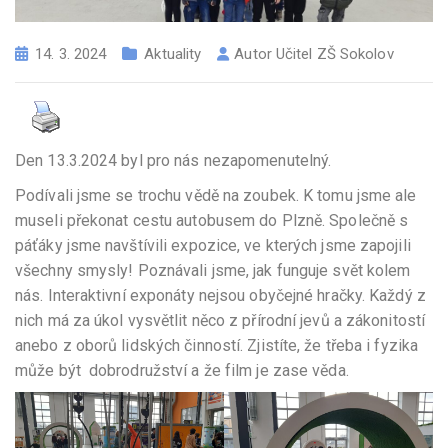
14. 3. 2024
Aktuality
Autor
Učitel ZŠ Sokolov
Den 13.3.2024 byl pro nás nezapomenutelný.
Podívali jsme se trochu vědě na zoubek. K tomu jsme ale
museli překonat cestu autobusem do Plzně. Společně s
páťáky jsme navštívili expozice, ve kterých jsme zapojili
všechny smysly! Poznávali jsme, jak funguje svět kolem
nás. Interaktivní exponáty nejsou obyčejné hračky. Každý z
nich má za úkol vysvětlit něco z přírodní jevů a zákonitostí
anebo z oborů lidských činností. Zjistíte, že třeba i fyzika
může být dobrodružství a že film je zase věda.