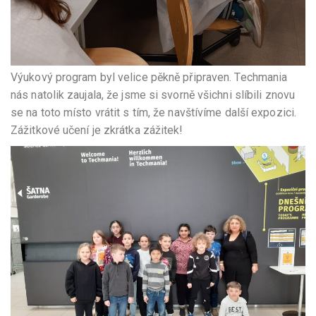
Výukový program byl velice pěkně připraven. Techmania
nás natolik zaujala, že jsme si svorně všichni slíbili znovu
se na toto místo vrátit s tím, že navštívíme další expozici.
Zážitkové učení je zkrátka zážitek!