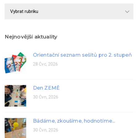
Školní
rok
Nejnovější aktuality
Orientační seznam sešitů pro 2. stupeň
28 Čvc, 2026
Den ZEMĚ
30 Čvn, 2026
Bádáme, zkoušíme, hodnotíme...
30 Čvn, 2026