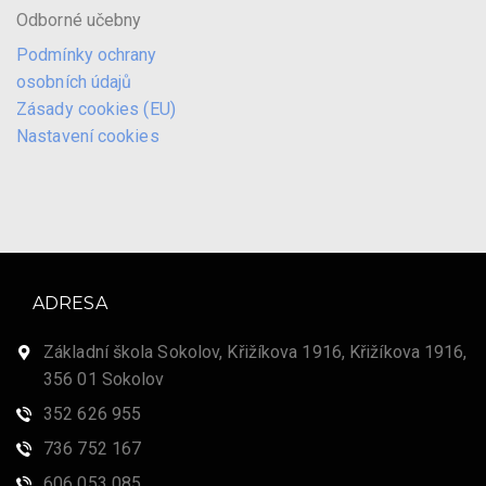
Odborné učebny
Podmínky ochrany
osobních údajů
Zásady cookies (EU)
Nastavení cookies
ADRESA
Základní škola Sokolov, Křižíkova 1916, Křižíkova 1916,
356 01 Sokolov
352 626 955
736 752 167
606 053 085