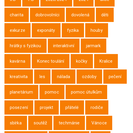
charita
dobrovolníci
dovolená
děti
exkurze
exponáty
fyzika
houby
hrátky s fyzikou
interaktivní
jarmark
kavárna
Konec toulání
kočky
Kralice
kreativita
les
nálada
ozdoby
pečení
planetárium
pomoc
pomoc útulkům
posezení
projekt
přátelé
rodiče
sbírka
soutěž
techmánie
Vánoce