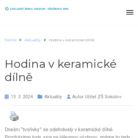
Domů
Aktuality
Hodina v keramické dílně
Hodina v keramické
dílně
13. 3. 2024
Aktuality
Autor
Učitel ZŠ Sokolov
Dnešní “tvořivky” se odehrávaly v keramické dílně.
Procházíme tudy sice na tělesnou výchovu, známe to tady,