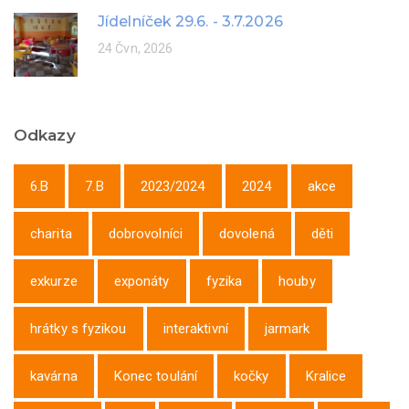
Jídelníček 29.6. - 3.7.2026
24 Čvn, 2026
Odkazy
6.B
7.B
2023/2024
2024
akce
charita
dobrovolníci
dovolená
děti
exkurze
exponáty
fyzika
houby
hrátky s fyzikou
interaktivní
jarmark
kavárna
Konec toulání
kočky
Kralice