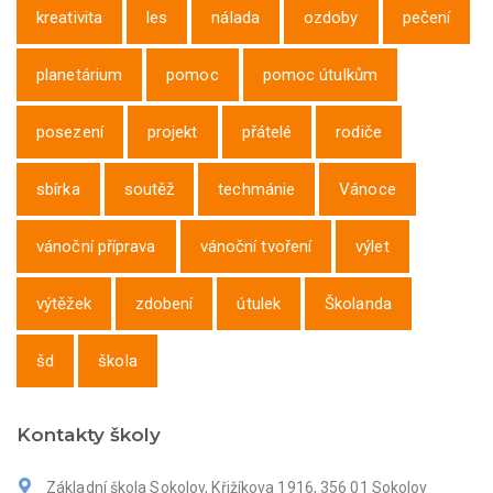
kreativita
les
nálada
ozdoby
pečení
planetárium
pomoc
pomoc útulkům
posezení
projekt
přátelé
rodiče
sbírka
soutěž
techmánie
Vánoce
vánoční příprava
vánoční tvoření
výlet
výtěžek
zdobení
útulek
Školanda
šd
škola
Kontakty školy
Základní škola Sokolov, Křižíkova 1916, 356 01 Sokolov