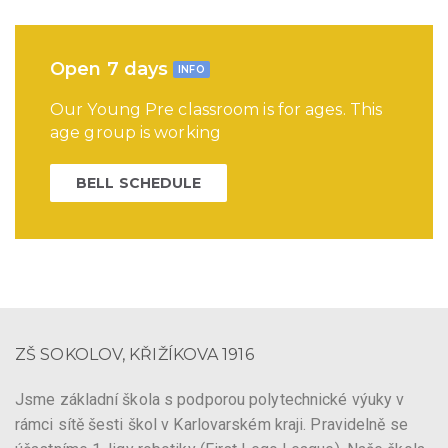
Open 7 days
INFO
Our Young Pre classroom is for ages. This
age group is working
BELL SCHEDULE
ZŠ SOKOLOV, KŘIŽÍKOVA 1916
Jsme základní škola s podporou polytechnické výuky v
rámci sítě šesti škol v Karlovarském kraji. Pravidelně se