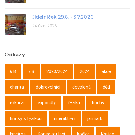
Jídelníček 29.6. - 3.7.2026
24 Čvn, 2026
Odkazy
6.B
7.B
2023/2024
2024
akce
charita
dobrovolníci
dovolená
děti
exkurze
exponáty
fyzika
houby
hrátky s fyzikou
interaktivní
jarmark
kavárna
Konec toulání
kočky
Kralice