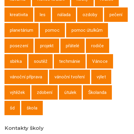
kreativita
les
nálada
ozdoby
pečení
planetárium
pomoc
pomoc útulkům
posezení
projekt
přátelé
rodiče
sbírka
soutěž
techmánie
Vánoce
vánoční příprava
vánoční tvoření
výlet
výtěžek
zdobení
útulek
Školanda
šd
škola
Kontakty školy