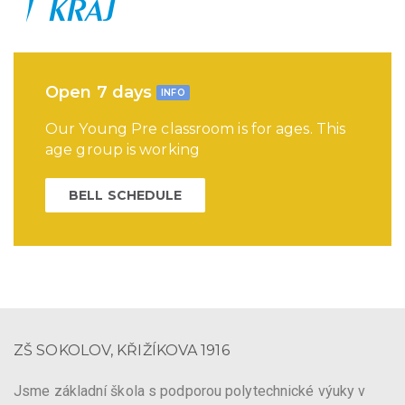
Open 7 days
INFO
Our Young Pre classroom is for ages. This
age group is working
BELL SCHEDULE
ZŠ SOKOLOV, KŘIŽÍKOVA 1916
Jsme základní škola s podporou polytechnické výuky v