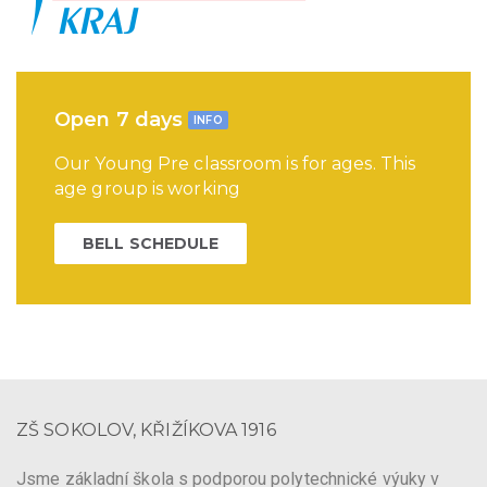
Open 7 days
INFO
Our Young Pre classroom is for ages. This
age group is working
BELL SCHEDULE
ZŠ SOKOLOV, KŘIŽÍKOVA 1916
Jsme základní škola s podporou polytechnické výuky v