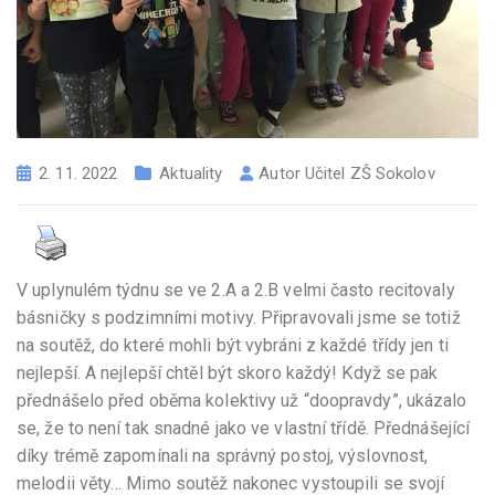
2. 11. 2022
Aktuality
Autor
Učitel ZŠ Sokolov
V uplynulém týdnu se ve 2.A a 2.B velmi často recitovaly
básničky s podzimními motivy. Připravovali jsme se totiž
na soutěž, do které mohli být vybráni z každé třídy jen ti
nejlepší. A nejlepší chtěl být skoro každý! Když se pak
přednášelo před oběma kolektivy už “doopravdy”, ukázalo
se, že to není tak snadné jako ve vlastní třídě. Přednášející
díky trémě zapomínali na správný postoj, výslovnost,
melodii věty… Mimo soutěž nakonec vystoupili se svojí