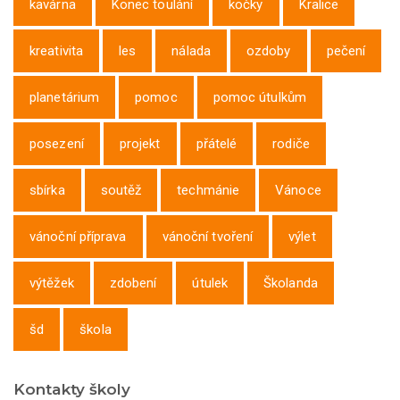
kavárna
Konec toulání
kočky
Kralice
kreativita
les
nálada
ozdoby
pečení
planetárium
pomoc
pomoc útulkům
posezení
projekt
přátelé
rodiče
sbírka
soutěž
techmánie
Vánoce
vánoční příprava
vánoční tvoření
výlet
výtěžek
zdobení
útulek
Školanda
šd
škola
Kontakty školy