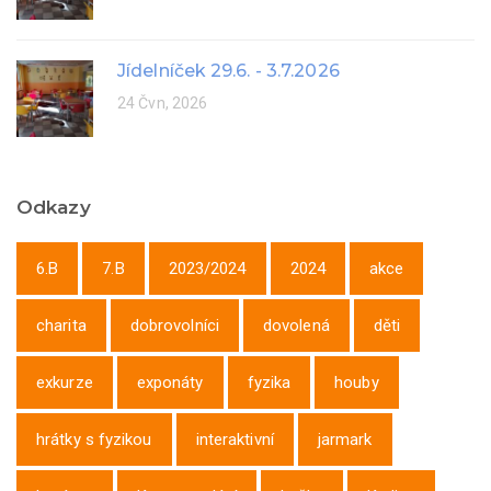
Jídelníček 29.6. - 3.7.2026
24 Čvn, 2026
Odkazy
6.B
7.B
2023/2024
2024
akce
charita
dobrovolníci
dovolená
děti
exkurze
exponáty
fyzika
houby
hrátky s fyzikou
interaktivní
jarmark