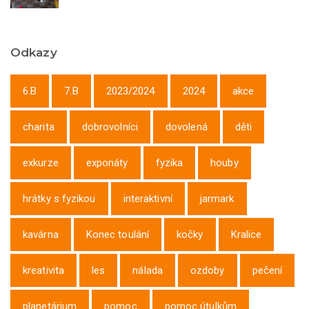
Odkazy
6.B
7.B
2023/2024
2024
akce
charita
dobrovolníci
dovolená
děti
exkurze
exponáty
fyzika
houby
hrátky s fyzikou
interaktivní
jarmark
kavárna
Konec toulání
kočky
Kralice
kreativita
les
nálada
ozdoby
pečení
planetárium
pomoc
pomoc útulkům