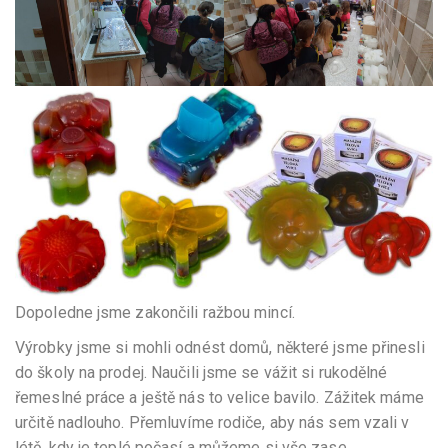
Dopoledne jsme zakončili ražbou mincí.
Výrobky jsme si mohli odnést domů, některé jsme přinesli
do školy na prodej. Naučili jsme se vážit si rukodělné
řemeslné práce a ještě nás to velice bavilo. Zážitek máme
určitě nadlouho. Přemluvíme rodiče, aby nás sem vzali v
létě, kdy je teplé počasí a můžeme si vše zase