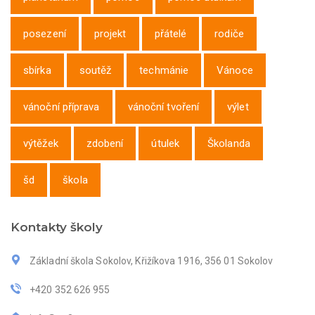
posezení
projekt
přátelé
rodiče
sbírka
soutěž
techmánie
Vánoce
vánoční příprava
vánoční tvoření
výlet
výtěžek
zdobení
útulek
Školanda
šd
škola
Kontakty školy
Základní škola Sokolov, Křižíkova 1916, 356 01 Sokolov
+420 352 626 955