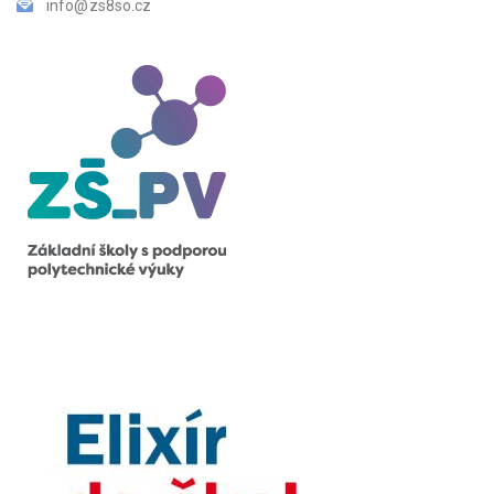
info@zs8so.cz