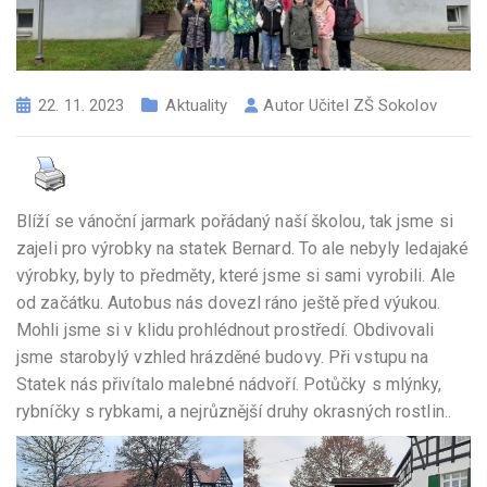
22. 11. 2023
Aktuality
Autor
Učitel ZŠ Sokolov
Blíží se vánoční jarmark pořádaný naší školou, tak jsme si
zajeli pro výrobky na statek Bernard. To ale nebyly ledajaké
výrobky, byly to předměty, které jsme si sami vyrobili. Ale
od začátku. Autobus nás dovezl ráno ještě před výukou.
Mohli jsme si v klidu prohlédnout prostředí. Obdivovali
jsme starobylý vzhled hrázděné budovy. Při vstupu na
Statek nás přivítalo malebné nádvoří. Potůčky s mlýnky,
rybníčky s rybkami, a nejrůznější druhy okrasných rostlin..