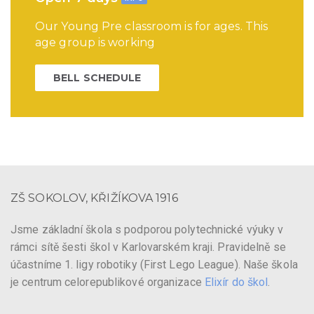
Our Young Pre classroom is for ages. This
age group is working
BELL SCHEDULE
ZŠ SOKOLOV, KŘIŽÍKOVA 1916
Jsme základní škola s podporou polytechnické výuky v
rámci sítě šesti škol v Karlovarském kraji. Pravidelně se
účastníme 1. ligy robotiky (First Lego League). Naše škola
je centrum celorepublikové organizace
Elixír do škol
.