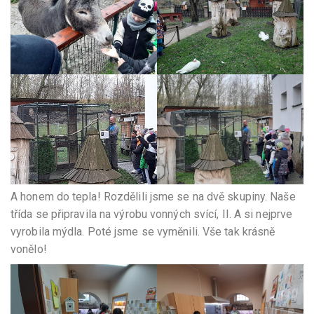
A honem do tepla! Rozdělili jsme se na dvě skupiny. Naše
třída se připravila na výrobu vonných svící, II. A si nejprve
vyrobila mýdla. Poté jsme se vyměnili. Vše tak krásně
vonělo!