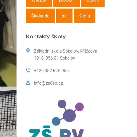
výtěžek
zdobení
útulek
Školanda
šd
škola
Kontakty školy
Základní škola Sokolov, Křižíkova
1916, 356 01 Sokolov
+420 352 626 955
info@zs8so.cz