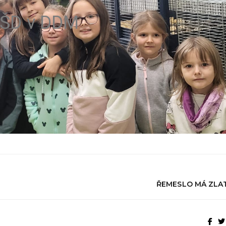
ŠD v DDM
ŘEMESLO MÁ ZLA