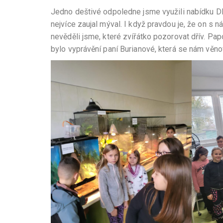
Jedno deštivé odpoledne jsme využili nabídku DD
nejvíce zaujal mýval. I když pravdou je, že on s n
nevěděli jsme, které zvířátko pozorovat dřív. Pap
bylo vyprávění paní Burianové, která se nám věno