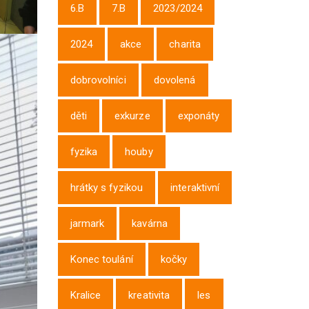
6.B
7.B
2023/2024
2024
akce
charita
dobrovolníci
dovolená
děti
exkurze
exponáty
fyzika
houby
hrátky s fyzikou
interaktivní
jarmark
kavárna
Konec toulání
kočky
Kralice
kreativita
les