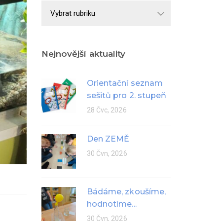
Školní
rok
Nejnovější aktuality
Orientační seznam
sešitů pro 2. stupeň
28 Čvc, 2026
Den ZEMĚ
30 Čvn, 2026
Bádáme, zkoušíme,
hodnotíme...
30 Čvn, 2026