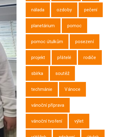
nálada
ozdoby
pečení
planetárium
pomoc
pomoc útulkům
posezení
projekt
přátelé
rodiče
sbírka
soutěž
techmánie
Vánoce
vánoční příprava
vánoční tvoření
výlet