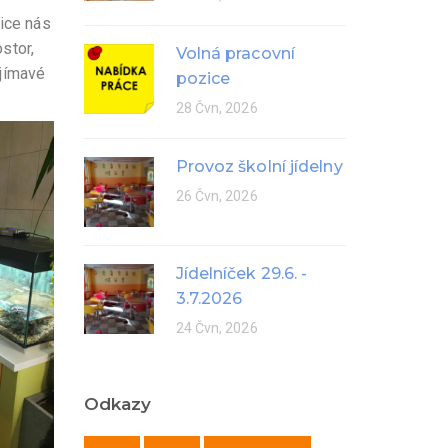
zice nás
stor,
Volná pracovní
ajímavé
pozice
28 Čvn, 2026
Provoz školní jídelny
26 Čvn, 2026
Jídelníček 29.6. -
3.7.2026
24 Čvn, 2026
Odkazy