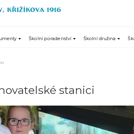
umenty
Školní poradenství
Školní družina
Šk
ici
hovatelské stanici