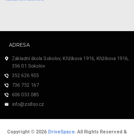
ADRESA
Základní škola Sokolov, Křižíkova 1916, Křižíkova 1916,
356 01 Sokolov
352 626 955
736 752 167
606 053 085
info@zs8so.cz
Copyright © 2026
DriveSpace
. All Rights Reserved &