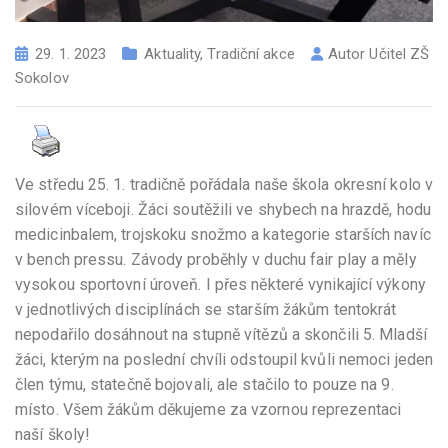
29. 1. 2023
Aktuality
,
Tradiční akce
Autor
Učitel ZŠ
Sokolov
Ve středu 25. 1. tradičně pořádala naše škola okresní kolo v
silovém víceboji. Žáci soutěžili ve shybech na hrazdě, hodu
medicinbalem, trojskoku snožmo a kategorie starších navíc
v bench pressu. Závody proběhly v duchu fair play a měly
vysokou sportovní úroveň. I přes některé vynikající výkony
v jednotlivých disciplínách se starším žákům tentokrát
nepodařilo dosáhnout na stupně vítězů a skončili 5. Mladší
žáci, kterým na poslední chvíli odstoupil kvůli nemoci jeden
člen týmu, statečně bojovali, ale stačilo to pouze na 9.
místo. Všem žákům děkujeme za vzornou reprezentaci
naší školy!