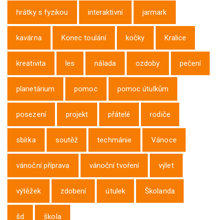
hrátky s fyzikou
interaktivní
jarmark
kavárna
Konec toulání
kočky
Kralice
kreativita
les
nálada
ozdoby
pečení
planetárium
pomoc
pomoc útulkům
posezení
projekt
přátelé
rodiče
sbírka
soutěž
techmánie
Vánoce
vánoční příprava
vánoční tvoření
výlet
výtěžek
zdobení
útulek
Školanda
šd
škola