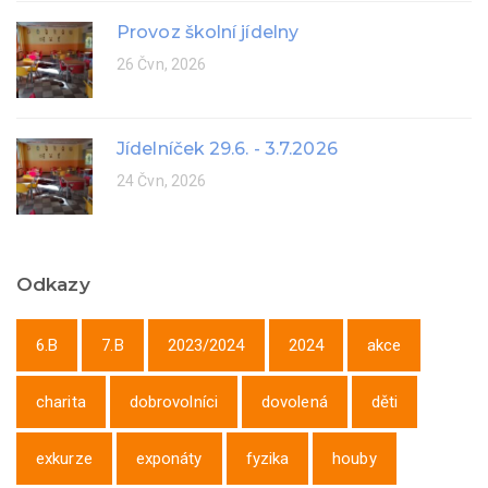
Provoz školní jídelny
26 Čvn, 2026
Jídelníček 29.6. - 3.7.2026
24 Čvn, 2026
Odkazy
6.B
7.B
2023/2024
2024
akce
charita
dobrovolníci
dovolená
děti
exkurze
exponáty
fyzika
houby