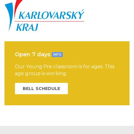
Open 7 days
INFO
Our Young Pre classroom is for ages. This
age group is working
BELL SCHEDULE