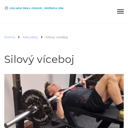
Domů
Aktuality
Silový víceboj
Silový víceboj