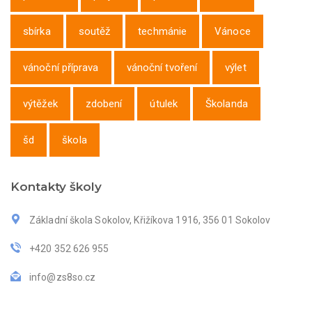
sbírka
soutěž
techmánie
Vánoce
vánoční příprava
vánoční tvoření
výlet
výtěžek
zdobení
útulek
Školanda
šd
škola
Kontakty školy
Základní škola Sokolov, Křižíkova 1916, 356 01 Sokolov
+420 352 626 955
info@zs8so.cz