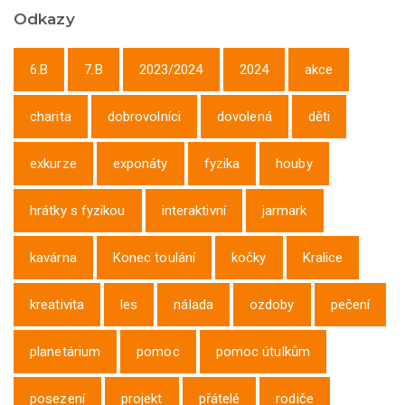
Odkazy
6.B
7.B
2023/2024
2024
akce
charita
dobrovolníci
dovolená
děti
exkurze
exponáty
fyzika
houby
hrátky s fyzikou
interaktivní
jarmark
kavárna
Konec toulání
kočky
Kralice
kreativita
les
nálada
ozdoby
pečení
planetárium
pomoc
pomoc útulkům
posezení
projekt
přátelé
rodiče