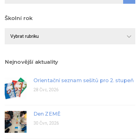
Školní rok
Školní
rok
Nejnovější aktuality
Orientační seznam sešitů pro 2. stupeň
28 Čvc, 2026
Den ZEMĚ
30 Čvn, 2026