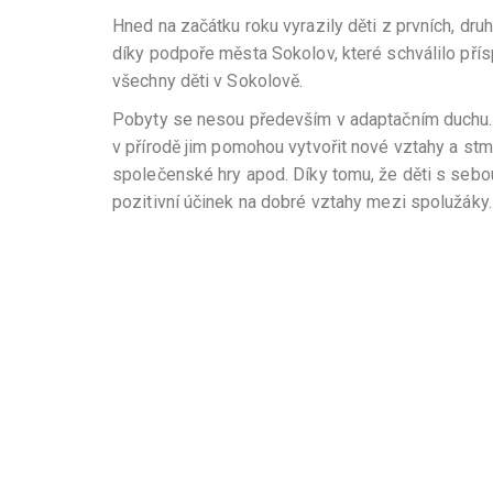
Hned na začátku roku vyrazily děti z prvních, dru
díky podpoře města Sokolov, které schválilo pří
všechny děti v Sokolově.
Pobyty se nesou především v adaptačním duchu. P
v přírodě jim pomohou vytvořit nové vztahy a stmel
společenské hry apod. Díky tomu, že děti s sebou
pozitivní účinek na dobré vztahy mezi spolužáky.