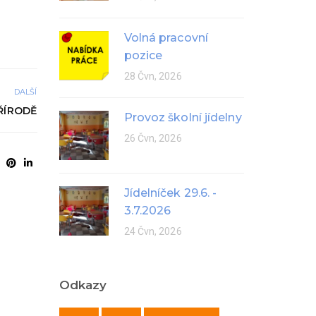
Volná pracovní
pozice
28 Čvn, 2026
DALŠÍ
ŘÍRODĚ
Provoz školní jídelny
26 Čvn, 2026
Jídelníček 29.6. -
3.7.2026
24 Čvn, 2026
Odkazy