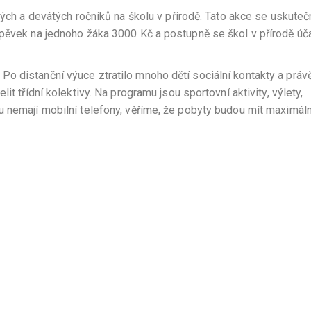
hých a devátých ročníků na školu v přírodě. Tato akce se uskuteč
spěvek na jednoho žáka 3000 Kč a postupně se škol v přírodě úč
o distanční výuce ztratilo mnoho dětí sociální kontakty a práv
it třídní kolektivy. Na programu jsou sportovní aktivity, výlety,
 nemají mobilní telefony, věříme, že pobyty budou mít maximáln