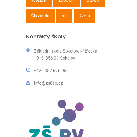
výtěžek
zdobení
útulek
Školanda
šd
škola
Kontakty školy
Základní škola Sokolov, Křižíkova
1916, 356 01 Sokolov
+420 352 626 955
info@zs8so.cz