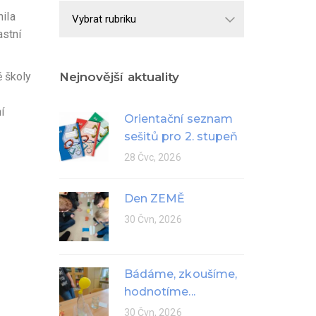
Školní
nila
rok
astní
ě školy
Nejnovější aktuality
í
Orientační seznam
sešitů pro 2. stupeň
28 Čvc, 2026
Den ZEMĚ
30 Čvn, 2026
Bádáme, zkoušíme,
hodnotíme...
30 Čvn, 2026