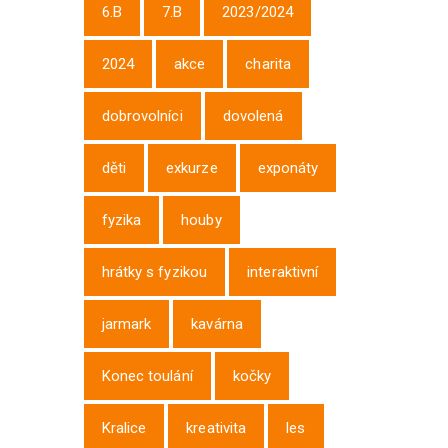
6.B
7.B
2023/2024
2024
akce
charita
dobrovolníci
dovolená
děti
exkurze
exponáty
fyzika
houby
hrátky s fyzikou
interaktivní
jarmark
kavárna
Konec toulání
kočky
Kralice
kreativita
les