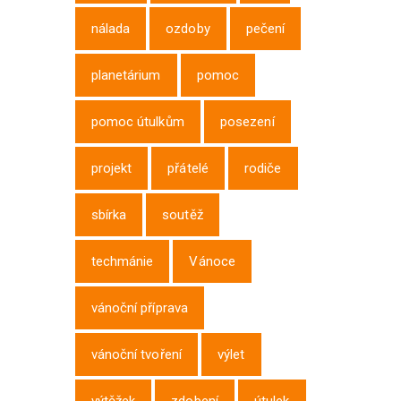
nálada
ozdoby
pečení
planetárium
pomoc
pomoc útulkům
posezení
projekt
přátelé
rodiče
sbírka
soutěž
techmánie
Vánoce
vánoční příprava
vánoční tvoření
výlet