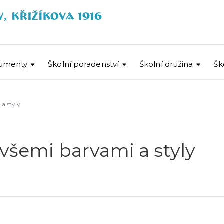
umenty
Školní poradenství
Školní družina
Šk
a styly
 všemi barvami a styly