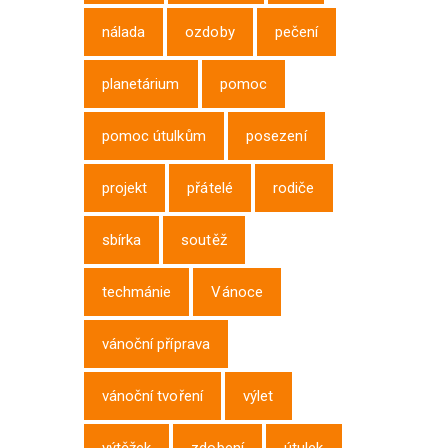
nálada
ozdoby
pečení
planetárium
pomoc
pomoc útulkům
posezení
projekt
přátelé
rodiče
sbírka
soutěž
techmánie
Vánoce
vánoční příprava
vánoční tvoření
výlet