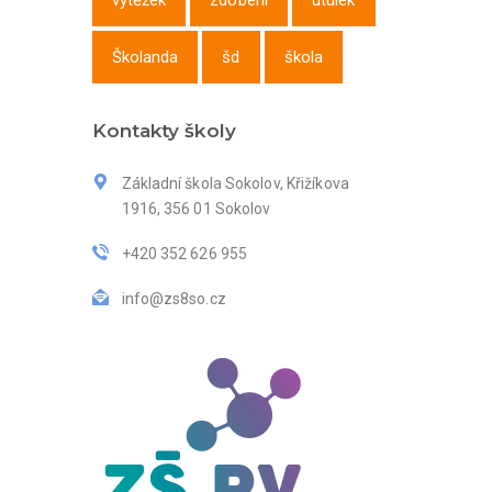
výtěžek
zdobení
útulek
Školanda
šd
škola
Kontakty školy
Základní škola Sokolov, Křižíkova
1916, 356 01 Sokolov
+420 352 626 955
info@zs8so.cz