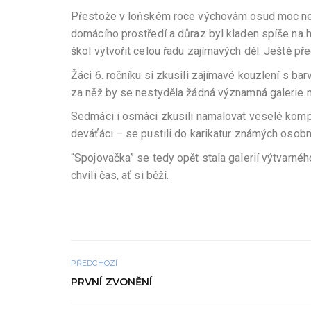
Přestože v loňském roce výchovám osud moc nepř
domácího prostředí a důraz byl kladen spíše na hl
škol vytvořit celou řadu zajímavých děl. Ještě př
Žáci 6. ročníku si zkusili zajímavé kouzlení s b
za něž by se nestyděla žádná významná galerie 
Sedmáci i osmáci zkusili namalovat veselé kompo
deváťáci – se pustili do karikatur známých osobn
“Spojovačka” se tedy opět stala galerií výtvarnéh
chvíli čas, ať si běží.
PŘEDCHOZÍ
PRVNÍ ZVONĚNÍ