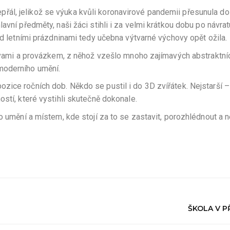
ál, jelikož se výuka kvůli koronavirové pandemii přesunula do
avní předměty, naši žáci stihli i za velmi krátkou dobu po návra
ed letními prázdninami tedy učebna výtvarné výchovy opět ožila.
arvami a provázkem, z něhož vzešlo mnoho zajímavých abstraktníc
moderního umění.
zice ročních dob. Někdo se pustil i do 3D zvířátek. Nejstarší –
ostí, které vystihli skutečně dokonale.
o umění a místem, kde stojí za to se zastavit, porozhlédnout a 
ŠKOLA V P