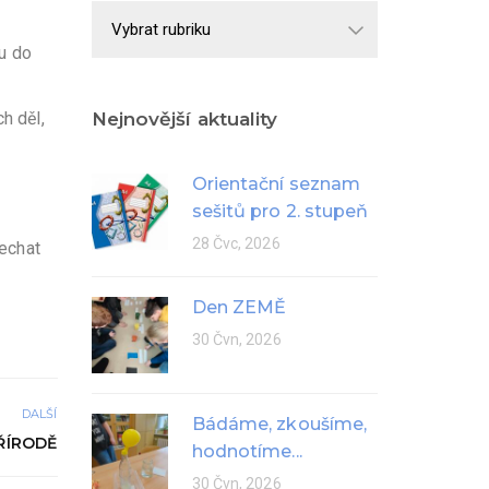
Školní
rok
tu do
h děl,
Nejnovější aktuality
Orientační seznam
sešitů pro 2. stupeň
28 Čvc, 2026
nechat
Den ZEMĚ
30 Čvn, 2026
DALŠÍ
Bádáme, zkoušíme,
ŘÍRODĚ
hodnotíme...
30 Čvn, 2026