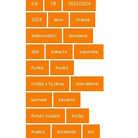
6.B
7.B
2023/2024
2024
akce
charita
dobrovolníci
dovolená
děti
exkurze
exponáty
fyzika
houby
hrátky s fyzikou
interaktivní
jarmark
kavárna
Konec toulání
kočky
Kralice
kreativita
les