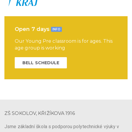
Open 7 days
INFO
Our Young Pre classroom is for ages. This
age group is working
BELL SCHEDULE
ZŠ SOKOLOV, KŘIŽÍKOVA 1916
Jsme základní škola s podporou polytechnické výuky v