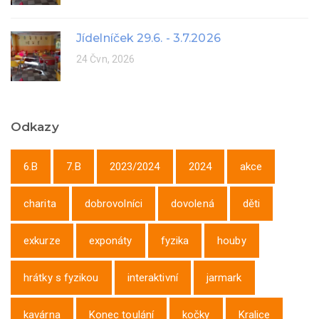
Jídelníček 29.6. - 3.7.2026
24 Čvn, 2026
Odkazy
6.B
7.B
2023/2024
2024
akce
charita
dobrovolníci
dovolená
děti
exkurze
exponáty
fyzika
houby
hrátky s fyzikou
interaktivní
jarmark
kavárna
Konec toulání
kočky
Kralice