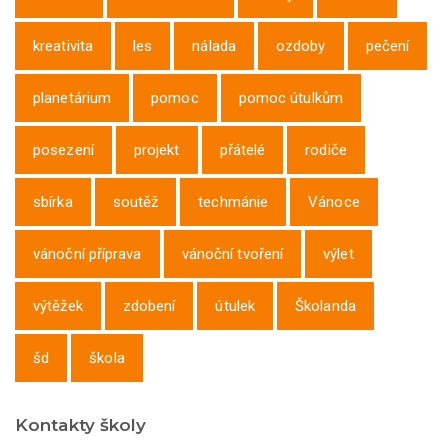
kreativita
les
nálada
ozdoby
pečení
planetárium
pomoc
pomoc útulkům
posezení
projekt
přátelé
rodiče
sbírka
soutěž
techmánie
Vánoce
vánoční příprava
vánoční tvoření
výlet
výtěžek
zdobení
útulek
Školanda
šd
škola
Kontakty školy