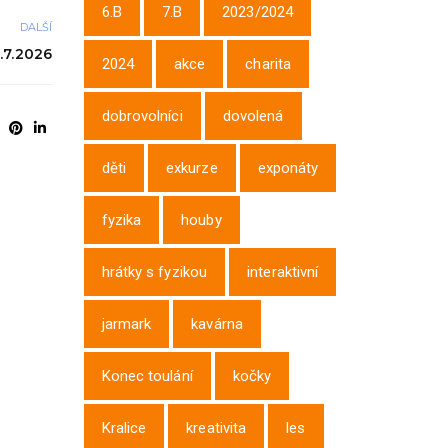
6.B
7.B
2023/2024
DALŠÍ
3.7.2026
2024
akce
charita
dobrovolníci
dovolená
děti
exkurze
exponáty
fyzika
houby
hrátky s fyzikou
interaktivní
jarmark
kavárna
Konec toulání
kočky
Kralice
kreativita
les