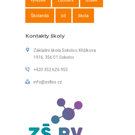
výtěžek
zdobení
útulek
Školanda
šd
škola
Kontakty školy
Základní škola Sokolov, Křižíkova
1916, 356 01 Sokolov
+420 352 626 955
info@zs8so.cz