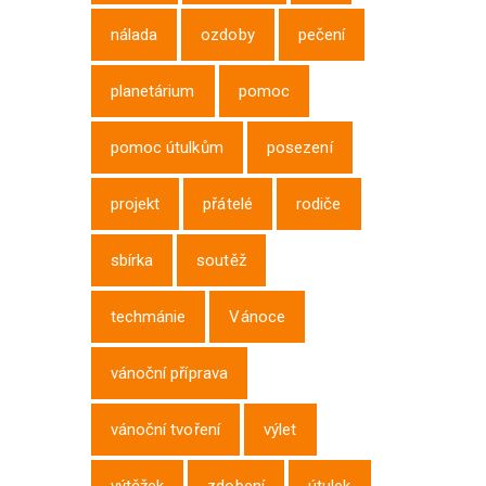
nálada
ozdoby
pečení
planetárium
pomoc
pomoc útulkům
posezení
projekt
přátelé
rodiče
sbírka
soutěž
techmánie
Vánoce
vánoční příprava
vánoční tvoření
výlet