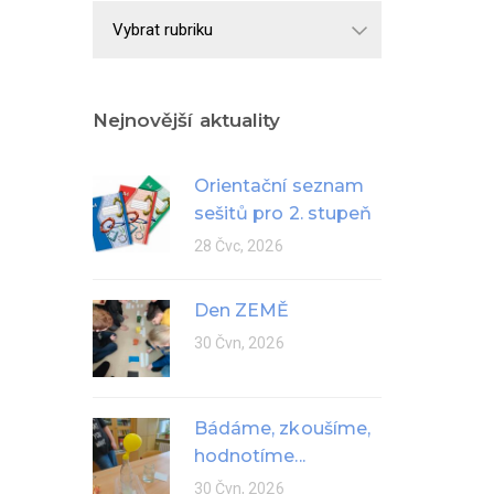
Školní
rok
Nejnovější aktuality
Orientační seznam
sešitů pro 2. stupeň
28 Čvc, 2026
Den ZEMĚ
30 Čvn, 2026
Bádáme, zkoušíme,
hodnotíme...
30 Čvn, 2026