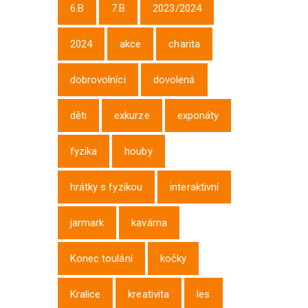
6.B
7.B
2023/2024
2024
akce
charita
dobrovolníci
dovolená
děti
exkurze
exponáty
fyzika
houby
hrátky s fyzikou
interaktivní
jarmark
kavárna
Konec toulání
kočky
Kralice
kreativita
les