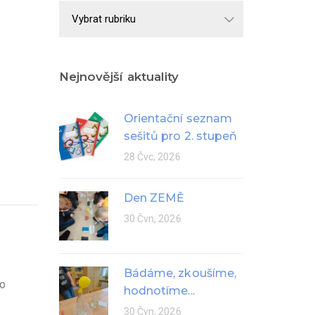
Školní
rok
Nejnovější aktuality
Orientační seznam
sešitů pro 2. stupeň
28 Čvc, 2026
Den ZEMĚ
30 Čvn, 2026
Bádáme, zkoušíme,
ho
hodnotíme...
30 Čvn, 2026