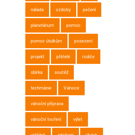
nálada
ozdoby
pečení
planetárium
pomoc
pomoc útulkům
posezení
projekt
přátelé
rodiče
sbírka
soutěž
techmánie
Vánoce
vánoční příprava
vánoční tvoření
výlet