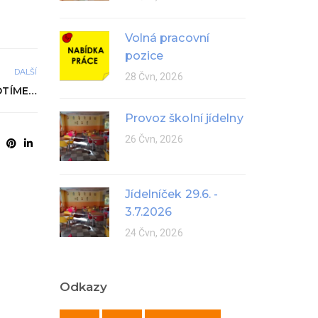
Volná pracovní
pozice
DALŠÍ
28 Čvn, 2026
OTÍME…
Provoz školní jídelny
26 Čvn, 2026
Jídelníček 29.6. -
3.7.2026
24 Čvn, 2026
Odkazy