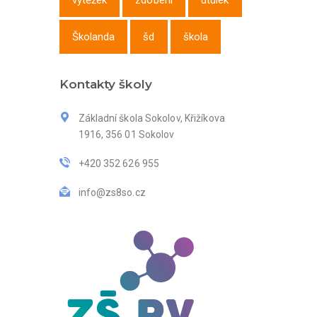
výtěžek
zdobení
útulek
Školanda
šd
škola
Kontakty školy
Základní škola Sokolov, Křižíkova
1916, 356 01 Sokolov
+420 352 626 955
info@zs8so.cz