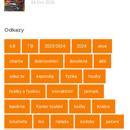
24 Čvn, 2026
Odkazy
6.B
7.B
2023/2024
2024
akce
charita
dobrovolníci
dovolená
děti
exkurze
exponáty
fyzika
houby
hrátky s fyzikou
interaktivní
jarmark
kavárna
Konec toulání
kočky
Kralice
kreativita
les
nálada
ozdoby
pečení