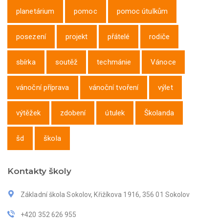
planetárium
pomoc
pomoc útulkům
posezení
projekt
přátelé
rodiče
sbírka
soutěž
techmánie
Vánoce
vánoční příprava
vánoční tvoření
výlet
výtěžek
zdobení
útulek
Školanda
šd
škola
Kontakty školy
Základní škola Sokolov, Křižíkova 1916, 356 01 Sokolov
+420 352 626 955