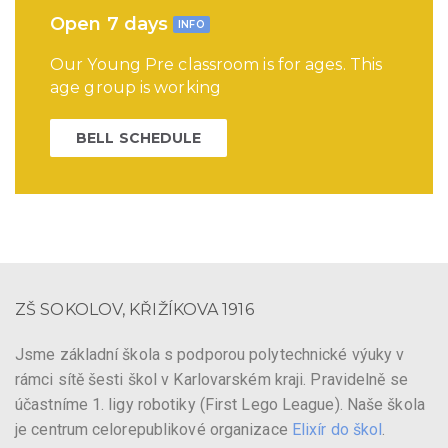
Open 7 days
INFO
Our Young Pre classroom is for ages. This
age group is working
BELL SCHEDULE
ZŠ SOKOLOV, KŘIŽÍKOVA 1916
Jsme základní škola s podporou polytechnické výuky v
rámci sítě šesti škol v Karlovarském kraji. Pravidelně se
účastníme 1. ligy robotiky (First Lego League). Naše škola
je centrum celorepublikové organizace
Elixír do škol
.