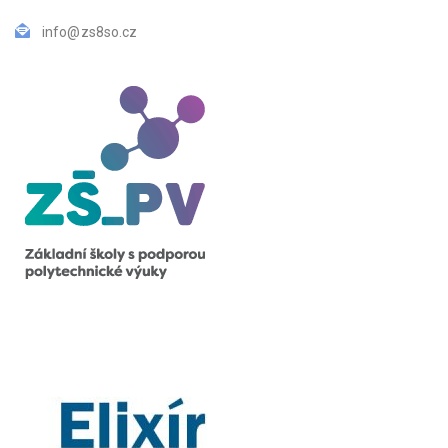
info@zs8so.cz