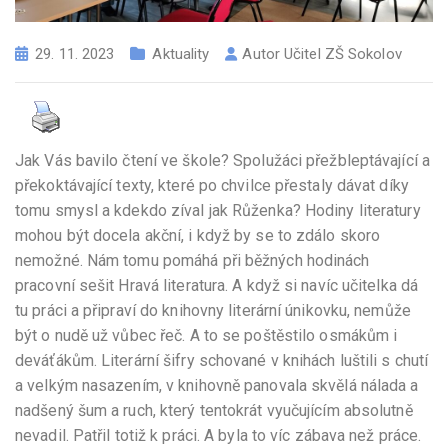
29. 11. 2023
Aktuality
Autor
Učitel ZŠ Sokolov
Jak Vás bavilo čtení ve škole? Spolužáci přežbleptávající a
překoktávající texty, které po chvilce přestaly dávat díky
tomu smysl a kdekdo zíval jak Růženka? Hodiny literatury
mohou být docela akční, i když by se to zdálo skoro
nemožné. Nám tomu pomáhá při běžných hodinách
pracovní sešit Hravá literatura. A když si navíc učitelka dá
tu práci a připraví do knihovny literární únikovku, nemůže
být o nudě už vůbec řeč. A to se poštěstilo osmákům i
deváťákům. Literární šifry schované v knihách luštili s chutí
a velkým nasazením, v knihovně panovala skvělá nálada a
nadšený šum a ruch, který tentokrát vyučujícím absolutně
nevadil. Patřil totiž k práci. A byla to víc zábava než práce.