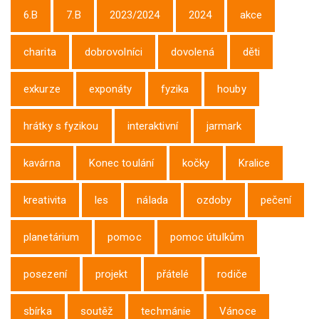
6.B
7.B
2023/2024
2024
akce
charita
dobrovolníci
dovolená
děti
exkurze
exponáty
fyzika
houby
hrátky s fyzikou
interaktivní
jarmark
kavárna
Konec toulání
kočky
Kralice
kreativita
les
nálada
ozdoby
pečení
planetárium
pomoc
pomoc útulkům
posezení
projekt
přátelé
rodiče
sbírka
soutěž
techmánie
Vánoce