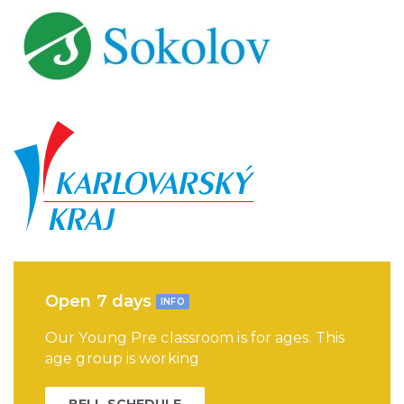
Open 7 days
INFO
Our Young Pre classroom is for ages. This
age group is working
BELL SCHEDULE