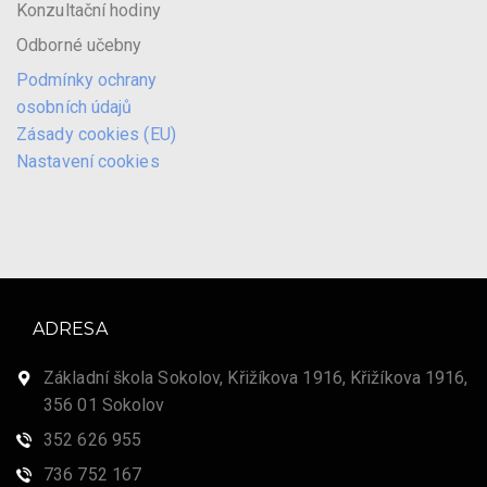
Konzultační hodiny
Odborné učebny
Podmínky ochrany
osobních údajů
Zásady cookies (EU)
Nastavení cookies
ADRESA
Základní škola Sokolov, Křižíkova 1916, Křižíkova 1916,
356 01 Sokolov
352 626 955
736 752 167