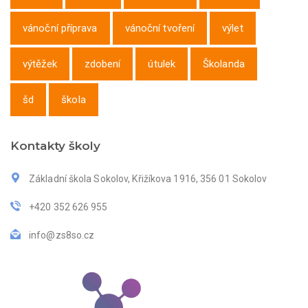
vánoční příprava
vánoční tvoření
výlet
výtěžek
zdobení
útulek
Školanda
šd
škola
Kontakty školy
Základní škola Sokolov, Křižíkova 1916, 356 01 Sokolov
+420 352 626 955
info@zs8so.cz