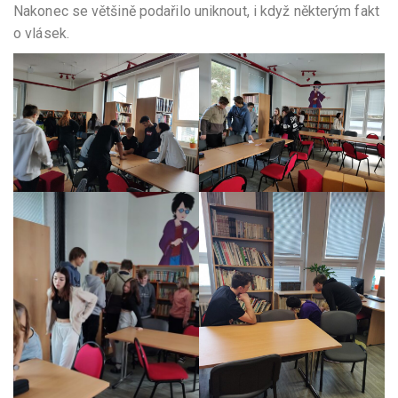
Nakonec se většině podařilo uniknout, i když některým fakt
o vlásek.