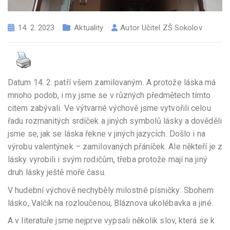
14. 2. 2023
Aktuality
Autor
Učitel ZŠ Sokolov
Datum 14. 2. patří všem zamilovaným. A protože láska má
mnoho podob, i my jsme se v různých předmětech tímto
citem zabývali. Ve výtvarné výchově jsme vytvořili celou
řadu rozmanitých srdíček a jiných symbolů lásky a dověděli
jsme se, jak se láska řekne v jiných jazycích. Došlo i na
výrobu valentýnek – zamilovaných přáníček. Ale někteří je z
lásky vyrobili i svým rodičům, třeba protože mají na jiný
druh lásky ještě moře času.
V hudební výchově nechyběly milostné písničky: Sbohem
lásko, Valčík na rozloučenou, Bláznova ukolébavka a jiné.
A v literatuře jsme nejprve vypsali několik slov, která se k