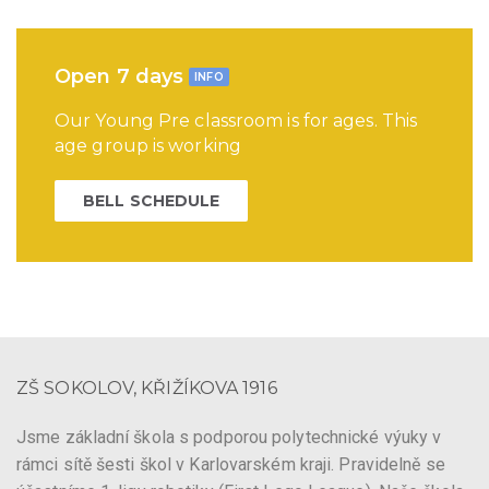
Open 7 days
INFO
Our Young Pre classroom is for ages. This
age group is working
BELL SCHEDULE
ZŠ SOKOLOV, KŘIŽÍKOVA 1916
Jsme základní škola s podporou polytechnické výuky v
rámci sítě šesti škol v Karlovarském kraji. Pravidelně se