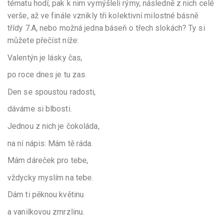
tématu hodí, pak k nim vymýšleli rýmy, následně z nich celé
verše, až ve finále vznikly tři kolektivní milostné básně
třídy 7.A, nebo možná jedna báseň o třech slokách? Ty si
můžete přečíst níže:
Valentýn je lásky čas,
po roce dnes je tu zas.
Den se spoustou radosti,
dáváme si blbosti.
Jednou z nich je čokoláda,
na ní nápis: Mám tě ráda.
Mám dáreček pro tebe,
vždycky myslím na tebe.
Dám ti pěknou květinu
a vanilkovou zmrzlinu.