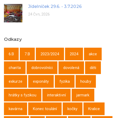
Jídelníček 29.6. - 3.7.2026
24 Čvn, 2026
Odkazy
6.B
7.B
2023/2024
2024
akce
charita
dobrovolníci
dovolená
děti
exkurze
exponáty
fyzika
houby
hrátky s fyzikou
interaktivní
jarmark
kavárna
Konec toulání
kočky
Kralice