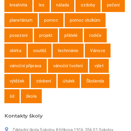
kreativita
les
nálada
ozdoby
pečení
planetárium
pomoc
pomoc útulkům
posezení
projekt
přátelé
rodiče
sbírka
soutěž
techmánie
Vánoce
vánoční příprava
vánoční tvoření
výlet
výtěžek
zdobení
útulek
Školanda
šd
škola
Kontakty školy
Základní škola Sokolov, Křižíkova 1916, 356 01 Sokolov