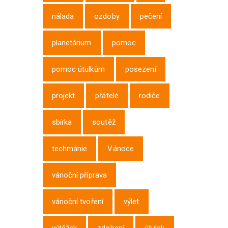
nálada
ozdoby
pečení
planetárium
pomoc
pomoc útulkům
posezení
projekt
přátelé
rodiče
sbírka
soutěž
techmánie
Vánoce
vánoční příprava
vánoční tvoření
výlet