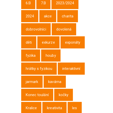
6.B
7.B
2023/2024
2024
akce
charita
dobrovolníci
dovolená
děti
exkurze
exponáty
fyzika
houby
hrátky s fyzikou
interaktivní
jarmark
kavárna
Konec toulání
kočky
Kralice
kreativita
les