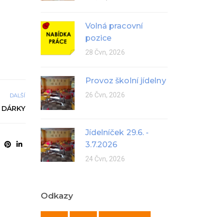
Volná pracovní
pozice
28 Čvn, 2026
Provoz školní jídelny
26 Čvn, 2026
DALŠÍ
L DÁRKY
Jídelníček 29.6. -
3.7.2026
24 Čvn, 2026
Odkazy