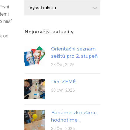
Školní
První
rok
všemi
o naší
Nejnovější aktuality
ek od
Orientační seznam
sešitů pro 2. stupeň
28 Čvc, 2026
Den ZEMĚ
30 Čvn, 2026
Bádáme, zkoušíme,
hodnotíme...
30 Čvn, 2026