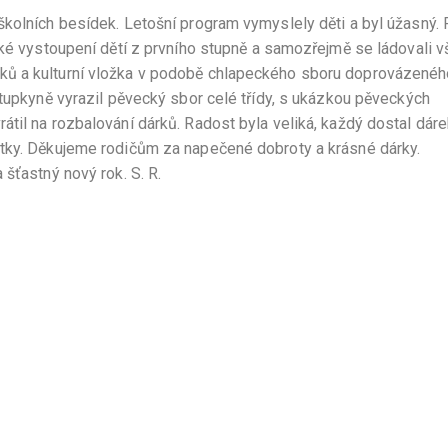
kolních besídek. Letošní program vymyslely děti a byl úžasný. 
cké vystoupení dětí z prvního stupně a samozřejmě se ládovali 
ů a kulturní vložka v podobě chlapeckého sboru doprovázenéh
stupkyně vyrazil pěvecký sbor celé třídy, s ukázkou pěveckých
til na rozbalování dárků. Radost byla veliká, každý dostal dár
ntky. Děkujeme rodičům za napečené dobroty a krásné dárky.
šťastný nový rok. S. R.