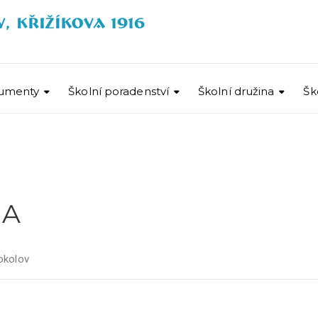
umenty
Školní poradenství
Školní družina
Šk
 A
okolov