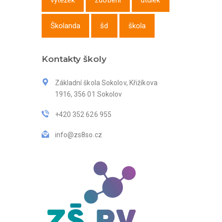
výtěžek
zdobení
útulek
Školanda
šd
škola
Kontakty školy
Základní škola Sokolov, Křižíkova
1916, 356 01 Sokolov
+420 352 626 955
info@zs8so.cz