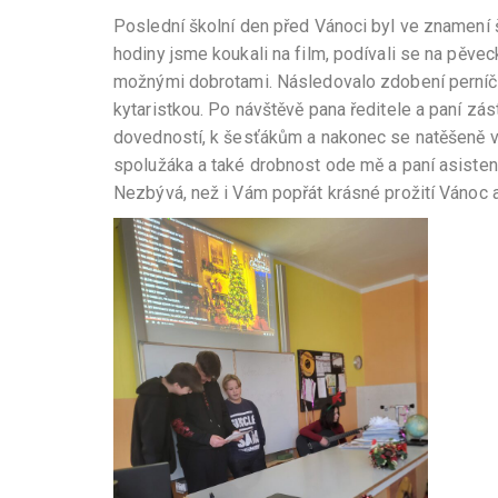
Poslední školní den před Vánoci byl ve znamení š
hodiny jsme koukali na film, podívali se na pěve
možnými dobrotami. Následovalo zdobení perníčk
kytaristkou. Po návštěvě pana ředitele a paní zá
dovedností, k šesťákům a nakonec se natěšeně vrá
spolužáka a také drobnost ode mě a paní asiste
Nezbývá, než i Vám popřát krásné prožití Vánoc a 