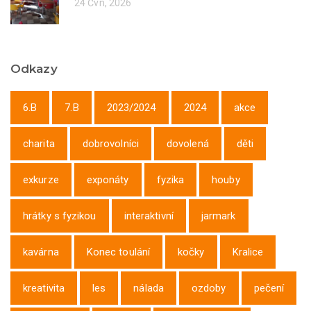
24 Čvn, 2026
Odkazy
6.B
7.B
2023/2024
2024
akce
charita
dobrovolníci
dovolená
děti
exkurze
exponáty
fyzika
houby
hrátky s fyzikou
interaktivní
jarmark
kavárna
Konec toulání
kočky
Kralice
kreativita
les
nálada
ozdoby
pečení