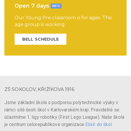
Open 7 days
INFO
Our Young Pre classroom is for ages. This
age group is working
BELL SCHEDULE
ZŠ SOKOLOV, KŘIŽÍKOVA 1916
Jsme základní škola s podporou polytechnické výuky v
rámci sítě šesti škol v Karlovarském kraji. Pravidelně se
účastníme 1. ligy robotiky (First Lego League). Naše škola
je centrum celorepublikové organizace
Elixír do škol
.