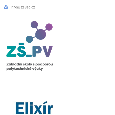
info@zs8so.cz