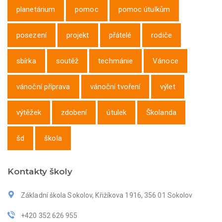
planetárium
pomoc
pomoc útulkům
posezení
projekt
přátelé
rodiče
sbírka
soutěž
techmánie
Vánoce
vánoční příprava
vánoční tvoření
výlet
výtěžek
zdobení
útulek
Školanda
šd
škola
Kontakty školy
Základní škola Sokolov, Křižíkova 1916, 356 01 Sokolov
+420 352 626 955