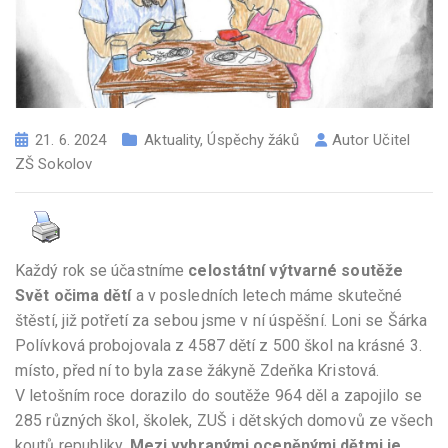
21. 6. 2024
Aktuality
,
Úspěchy žáků
Autor
Učitel
ZŠ Sokolov
Každý rok se účastníme
celostátní výtvarné soutěže
Svět očima dětí
a v posledních letech máme skutečné
štěstí, již potřetí za sebou jsme v ní úspěšní. Loni se Šárka
Polívková probojovala z 4587 dětí z 500 škol na krásné 3.
místo, před ní to byla zase žákyně Zdeňka Kristová.
V letošním roce dorazilo do soutěže 964 děl a zapojilo se
285 různých škol, školek, ZUŠ i dětských domovů ze všech
koutů republiky.
Mezi vybranými oceněnými dětmi je