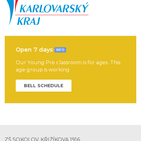
Open 7 days
INFO
Our Young Pre classroom is for ages. This
age group is working
BELL SCHEDULE
ZŠ SOKOLOV, KŘIŽÍKOVA 1916