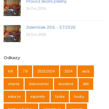
Provoz školní jídelny
26 Čvn, 2026
Jídelníček 29.6. - 3.7.2026
24 Čvn, 2026
Odkazy
6.B
7.B
2023/2024
2024
akce
charita
dobrovolníci
dovolená
děti
exkurze
exponáty
fyzika
houby