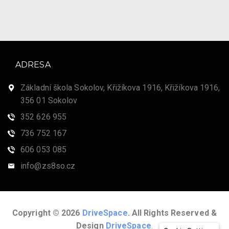
ADRESA
Základní škola Sokolov, Křižíkova 1916, Křižíkova 1916,
356 01 Sokolov
352 626 955
736 752 167
606 053 085
info@zs8so.cz
Copyright © 2026
DriveSpace
. All Rights Reserved &
Design
DriveSpace
.