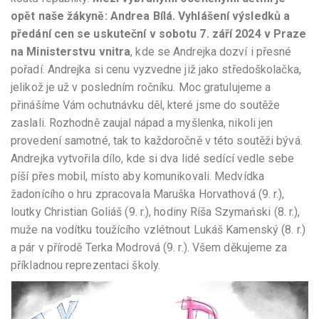
opět naše žákyně: Andrea Bílá. Vyhlášení výsledků a
předání cen se uskuteční v sobotu 7. září 2024
v Praze
na Ministerstvu vnitra
, kde se Andrejka dozví i přesné
pořadí. Andrejka si cenu vyzvedne již jako středoškolačka,
jelikož je už v posledním ročníku. Moc gratulujeme a
přinášíme Vám ochutnávku děl, které jsme do soutěže
zaslali. Rozhodně zaujal nápad a myšlenka, nikoli jen
provedení samotné, tak to každoročně v této soutěži bývá.
Andrejka vytvořila dílo, kde si dva lidé sedící vedle sebe
píší přes mobil, místo aby komunikovali. Medvídka
žadonícího o hru zpracovala Maruška Horvathová (9. r.),
loutky Christian Goliáš (9. r.), hodiny Ríša Szymański (8. r.),
muže na vodítku toužícího vzlétnout Lukáš Kamenský (8. r.)
a pár v přírodě Terka Modrová (9. r.). Všem děkujeme za
příkladnou reprezentaci školy.