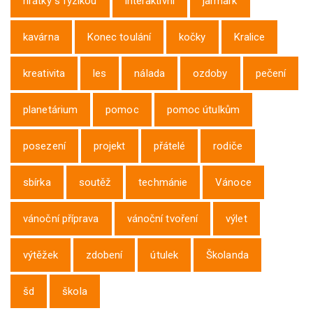
hrátky s fyzikou
interaktivní
jarmark
kavárna
Konec toulání
kočky
Kralice
kreativita
les
nálada
ozdoby
pečení
planetárium
pomoc
pomoc útulkům
posezení
projekt
přátelé
rodiče
sbírka
soutěž
techmánie
Vánoce
vánoční příprava
vánoční tvoření
výlet
výtěžek
zdobení
útulek
Školanda
šd
škola