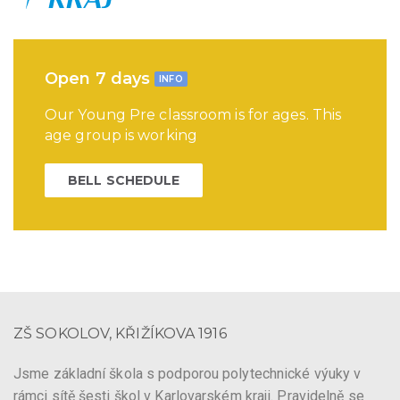
Open 7 days
INFO
Our Young Pre classroom is for ages. This
age group is working
BELL SCHEDULE
ZŠ SOKOLOV, KŘIŽÍKOVA 1916
Jsme základní škola s podporou polytechnické výuky v
rámci sítě šesti škol v Karlovarském kraji. Pravidelně se