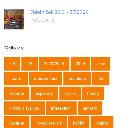
Jídelníček 29.6. - 3.7.2026
24 Čvn, 2026
Odkazy
6.B
7.B
2023/2024
2024
akce
charita
dobrovolníci
dovolená
děti
exkurze
exponáty
fyzika
houby
hrátky s fyzikou
interaktivní
jarmark
kavárna
Konec toulání
kočky
Kralice