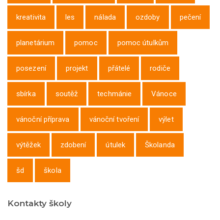
kreativita
les
nálada
ozdoby
pečení
planetárium
pomoc
pomoc útulkům
posezení
projekt
přátelé
rodiče
sbírka
soutěž
techmánie
Vánoce
vánoční příprava
vánoční tvoření
výlet
výtěžek
zdobení
útulek
Školanda
šd
škola
Kontakty školy