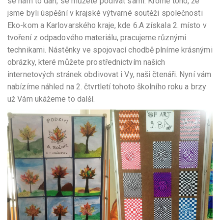
se nám to daří, se můžete podívat sami. Kromě toho, že
jsme byli úspěšní v krajské výtvarné soutěži společnosti
Eko-kom a Karlovarského kraje, kde 6.A získala 2. místo v
tvoření z odpadového materiálu, pracujeme různými
technikami. Nástěnky ve spojovací chodbě plníme krásnými
obrázky, které můžete prostřednictvím našich
internetových stránek obdivovat i Vy, naši čtenáři. Nyní vám
nabízíme náhled na 2. čtvrtletí tohoto školního roku a brzy
už Vám ukážeme to další.