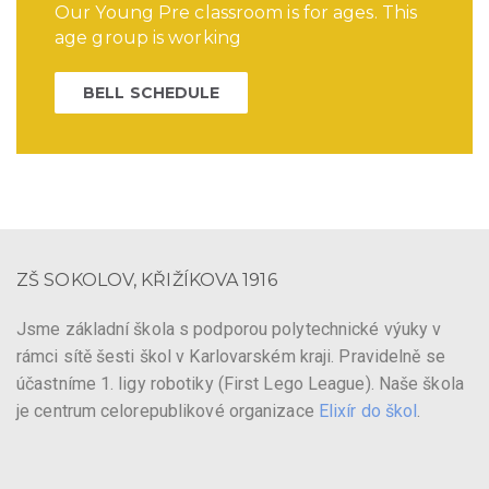
Our Young Pre classroom is for ages. This
age group is working
BELL SCHEDULE
ZŠ SOKOLOV, KŘIŽÍKOVA 1916
Jsme základní škola s podporou polytechnické výuky v
rámci sítě šesti škol v Karlovarském kraji. Pravidelně se
účastníme 1. ligy robotiky (First Lego League). Naše škola
je centrum celorepublikové organizace
Elixír do škol
.