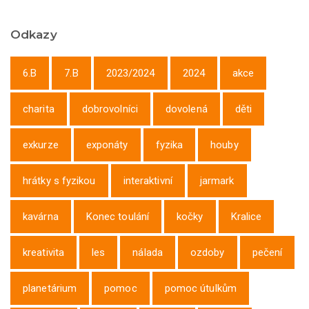
Odkazy
6.B
7.B
2023/2024
2024
akce
charita
dobrovolníci
dovolená
děti
exkurze
exponáty
fyzika
houby
hrátky s fyzikou
interaktivní
jarmark
kavárna
Konec toulání
kočky
Kralice
kreativita
les
nálada
ozdoby
pečení
planetárium
pomoc
pomoc útulkům