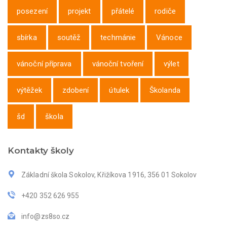
posezení
projekt
přátelé
rodiče
sbírka
soutěž
techmánie
Vánoce
vánoční příprava
vánoční tvoření
výlet
výtěžek
zdobení
útulek
Školanda
šd
škola
Kontakty školy
Základní škola Sokolov, Křižíkova 1916, 356 01 Sokolov
+420 352 626 955
info@zs8so.cz