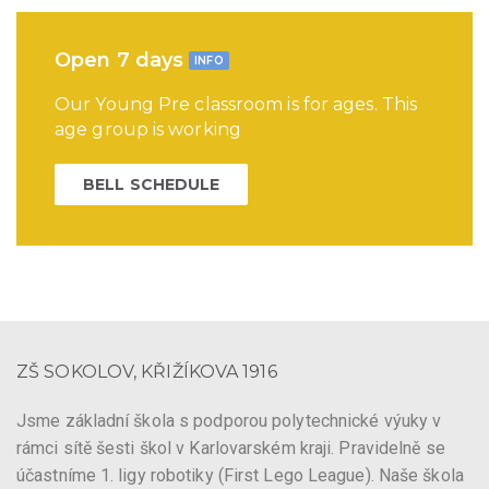
Open 7 days
INFO
Our Young Pre classroom is for ages. This
age group is working
BELL SCHEDULE
ZŠ SOKOLOV, KŘIŽÍKOVA 1916
Jsme základní škola s podporou polytechnické výuky v
rámci sítě šesti škol v Karlovarském kraji. Pravidelně se
účastníme 1. ligy robotiky (First Lego League). Naše škola