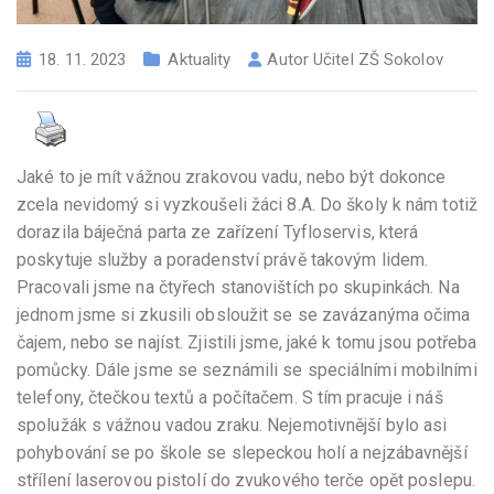
18. 11. 2023
Aktuality
Autor
Učitel ZŠ Sokolov
Jaké to je mít vážnou zrakovou vadu, nebo být dokonce
zcela nevidomý si vyzkoušeli žáci 8.A. Do školy k nám totiž
dorazila báječná parta ze zařízení Tyfloservis, která
poskytuje služby a poradenství právě takovým lidem.
Pracovali jsme na čtyřech stanovištích po skupinkách. Na
jednom jsme si zkusili obsloužit se se zavázanýma očima
čajem, nebo se najíst. Zjistili jsme, jaké k tomu jsou potřeba
pomůcky. Dále jsme se seznámili se speciálními mobilními
telefony, čtečkou textů a počítačem. S tím pracuje i náš
spolužák s vážnou vadou zraku. Nejemotivnější bylo asi
pohybování se po škole se slepeckou holí a nejzábavnější
střílení laserovou pistolí do zvukového terče opět poslepu.