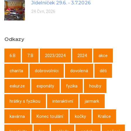
Jídelníček 29.6. - 3.7.2026
24 Čvn, 2026
Odkazy
6.B
7.B
2023/2024
2024
akce
charita
dobrovolníci
dovolená
děti
exkurze
exponáty
fyzika
houby
hrátky s fyzikou
interaktivní
jarmark
kavárna
Konec toulání
kočky
Kralice