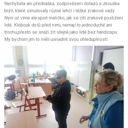
Nechyběla ani přednáška, zodpovězení dotazů a zkouška
brýlí, které simulovaly různé lehčí i těžké zrakové vady.
Nyní už víme alespoň maličko, jak se cítí zrakově postižení
lidé. Klobouk dolů před nimi, nemají to jednoduché ani
trochu,přesto se snaží žít stejně jako lidé bez handicapu.
My bychom jim to měli usnadnit svou ohleduplností.