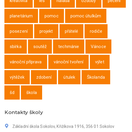
kreativita
les
nálada
ozdoby
pečení
planetárium
pomoc
pomoc útulkům
posezení
projekt
přátelé
rodiče
sbírka
soutěž
techmánie
Vánoce
vánoční příprava
vánoční tvoření
výlet
výtěžek
zdobení
útulek
Školanda
šd
škola
Kontakty školy
Základní škola Sokolov, Křižíkova 1916, 356 01 Sokolov