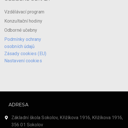
Vzdělávací program
Konzultační hodiny
Odborné učebny
Podmínky ochrany
osobních údajů
Zásady cookies (EU)
Nastavení cookies
ADRESA
Základní škola Sokolov, Křižíkova 1916, Křižíkova 1916,
356 01 Sokolov