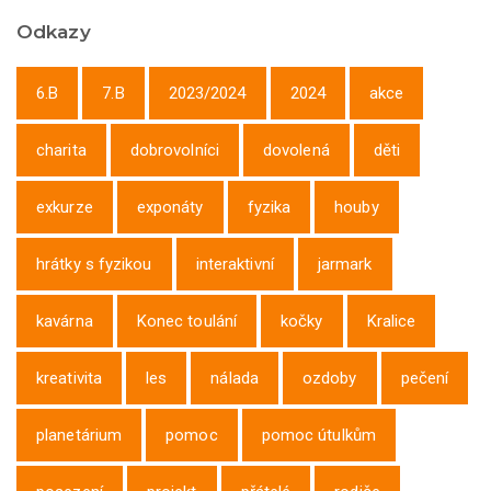
Odkazy
6.B
7.B
2023/2024
2024
akce
charita
dobrovolníci
dovolená
děti
exkurze
exponáty
fyzika
houby
hrátky s fyzikou
interaktivní
jarmark
kavárna
Konec toulání
kočky
Kralice
kreativita
les
nálada
ozdoby
pečení
planetárium
pomoc
pomoc útulkům