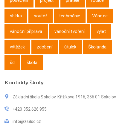
posezení
projekt
přátelé
rodiče
sbírka
soutěž
techmánie
Vánoce
vánoční příprava
vánoční tvoření
výlet
výtěžek
zdobení
útulek
Školanda
šd
škola
Kontakty školy
Základní škola Sokolov, Křižíkova 1916, 356 01 Sokolov
+420 352 626 955
info@zs8so.cz