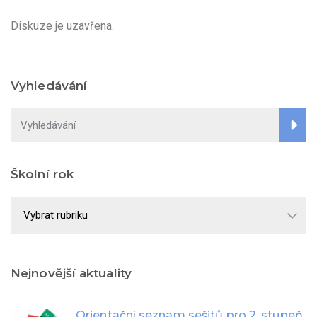
Diskuze je uzavřena.
Vyhledávání
Školní rok
Školní
rok
Nejnovější aktuality
Orientační seznam sešitů pro 2. stupeň