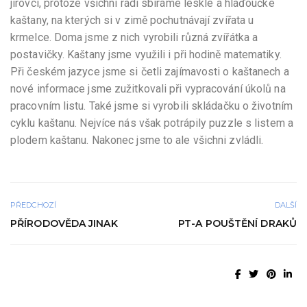
jírovci, protože všichni rádi sbíráme lesklé a hlaďoučké
kaštany, na kterých si v zimě pochutnávají zvířata u
krmelce. Doma jsme z nich vyrobili různá zvířátka a
postavičky. Kaštany jsme využili i při hodině matematiky.
Při českém jazyce jsme si četli zajímavosti o kaštanech a
nové informace jsme zužitkovali při vypracování úkolů na
pracovním listu. Také jsme si vyrobili skládačku o životním
cyklu kaštanu. Nejvíce nás však potrápily puzzle s listem a
plodem kaštanu. Nakonec jsme to ale všichni zvládli.
PŘEDCHOZÍ
DALŠÍ
PŘÍRODOVĚDA JINAK
PT-A POUŠTĚNÍ DRAKŮ