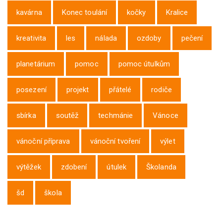
kavárna
Konec toulání
kočky
Kralice
kreativita
les
nálada
ozdoby
pečení
planetárium
pomoc
pomoc útulkům
posezení
projekt
přátelé
rodiče
sbírka
soutěž
techmánie
Vánoce
vánoční příprava
vánoční tvoření
výlet
výtěžek
zdobení
útulek
Školanda
šd
škola