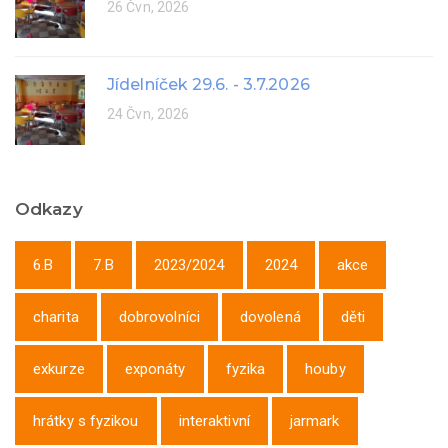
26 Čvn, 2026
Jídelníček 29.6. - 3.7.2026
24 Čvn, 2026
Odkazy
6.B
7.B
2023/2024
2024
akce
charita
dobrovolníci
dovolená
děti
exkurze
exponáty
fyzika
houby
hrátky s fyzikou
interaktivní
jarmark