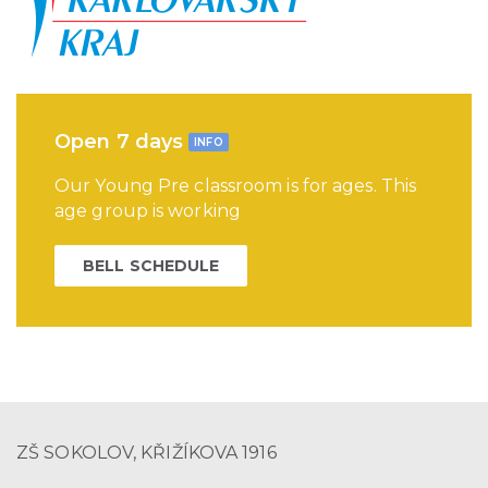
Open 7 days
INFO
Our Young Pre classroom is for ages. This
age group is working
BELL SCHEDULE
ZŠ SOKOLOV, KŘIŽÍKOVA 1916