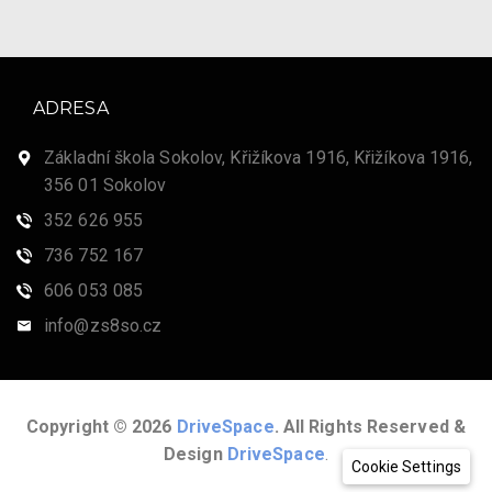
ADRESA
Základní škola Sokolov, Křižíkova 1916, Křižíkova 1916,
356 01 Sokolov
352 626 955
736 752 167
606 053 085
info@zs8so.cz
Copyright © 2026
DriveSpace
. All Rights Reserved &
Design
DriveSpace
.
Cookie Settings