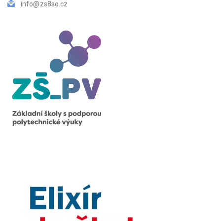
info@zs8so.cz