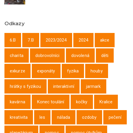
Odkazy
6.B
7.B
2023/2024
2024
akce
charita
dobrovolníci
dovolená
děti
exkurze
exponáty
fyzika
houby
hrátky s fyzikou
interaktivní
jarmark
kavárna
Konec toulání
kočky
Kralice
kreativita
les
nálada
ozdoby
pečení
planetárium
pomoc
pomoc útulkům