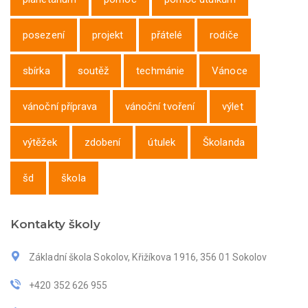
posezení
projekt
přátelé
rodiče
sbírka
soutěž
techmánie
Vánoce
vánoční příprava
vánoční tvoření
výlet
výtěžek
zdobení
útulek
Školanda
šd
škola
Kontakty školy
Základní škola Sokolov, Křižíkova 1916, 356 01 Sokolov
+420 352 626 955