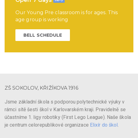
Open 7 days
INFO
Our Young Pre classroom is for ages. This
age group is working
BELL SCHEDULE
ZŠ SOKOLOV, KŘIŽÍKOVA 1916
Jsme základní škola s podporou polytechnické výuky v
rámci sítě šesti škol v Karlovarském kraji. Pravidelně se
účastníme 1. ligy robotiky (First Lego League). Naše škola
je centrum celorepublikové organizace
Elixír do škol
.