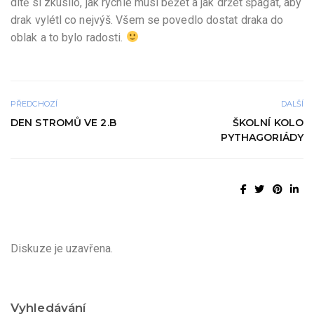
dítě si zkusilo, jak rychle musí běžet a jak držet špagát, aby
drak vylétl co nejvýš. Všem se povedlo dostat draka do
oblak a to bylo radosti.
PŘEDCHOZÍ
DALŠÍ
DEN STROMŮ VE 2.B
ŠKOLNÍ KOLO
PYTHAGORIÁDY
Diskuze je uzavřena.
Vyhledávání