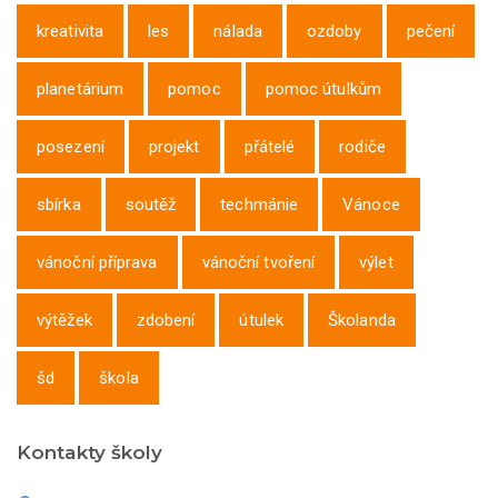
kreativita
les
nálada
ozdoby
pečení
planetárium
pomoc
pomoc útulkům
posezení
projekt
přátelé
rodiče
sbírka
soutěž
techmánie
Vánoce
vánoční příprava
vánoční tvoření
výlet
výtěžek
zdobení
útulek
Školanda
šd
škola
Kontakty školy