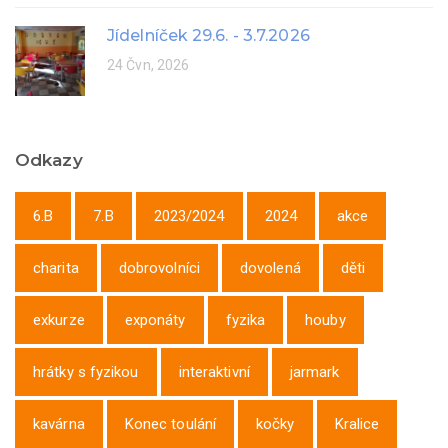
Jídelníček 29.6. - 3.7.2026
24 Čvn, 2026
Odkazy
6.B
7.B
2023/2024
2024
akce
charita
dobrovolníci
dovolená
děti
exkurze
exponáty
fyzika
houby
hrátky s fyzikou
interaktivní
jarmark
kavárna
Konec toulání
kočky
Kralice