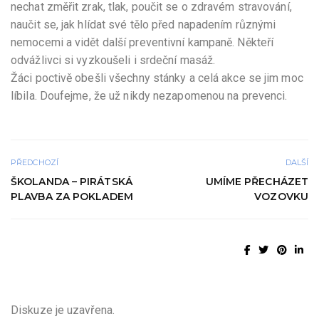
nechat změřit zrak, tlak, poučit se o zdravém stravování,
naučit se, jak hlídat své tělo před napadením různými
nemocemi a vidět další preventivní kampaně. Někteří
odvážlivci si vyzkoušeli i srdeční masáž.
Žáci poctivě obešli všechny stánky a celá akce se jim moc
líbila. Doufejme, že už nikdy nezapomenou na prevenci.
PŘEDCHOZÍ
DALŠÍ
ŠKOLANDA – PIRÁTSKÁ
UMÍME PŘECHÁZET
PLAVBA ZA POKLADEM
VOZOVKU
Diskuze je uzavřena.