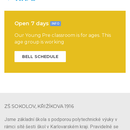
Open 7 days
INFO
Our Young Pre classroom is for ages. This
age group is working
BELL SCHEDULE
ZŠ SOKOLOV, KŘIŽÍKOVA 1916
Jsme základní škola s podporou polytechnické výuky v
rámci sítě šesti škol v Karlovarském kraji. Pravidelně se