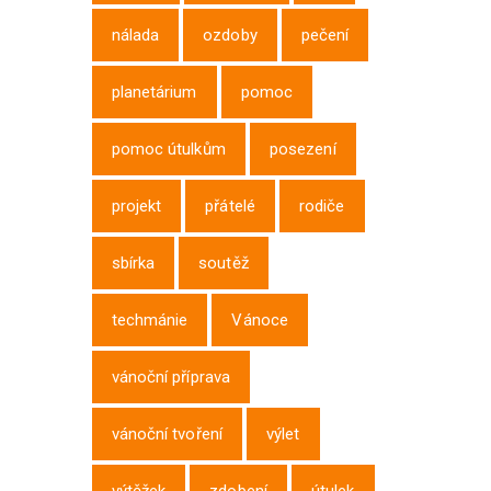
nálada
ozdoby
pečení
planetárium
pomoc
pomoc útulkům
posezení
projekt
přátelé
rodiče
sbírka
soutěž
techmánie
Vánoce
vánoční příprava
vánoční tvoření
výlet