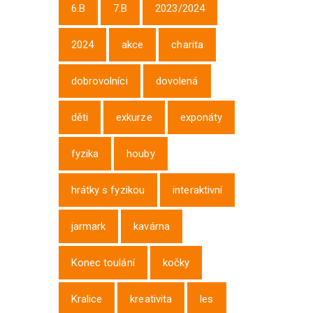
6.B
7.B
2023/2024
2024
akce
charita
dobrovolníci
dovolená
děti
exkurze
exponáty
fyzika
houby
hrátky s fyzikou
interaktivní
jarmark
kavárna
Konec toulání
kočky
Kralice
kreativita
les