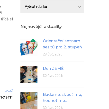
Školní
o
rok
i
třídě si
Nejnovější aktuality
Orientační seznam
sešitů pro 2. stupeň
28 Čvc, 2026
Den ZEMĚ
30 Čvn, 2026
DALŠÍ
Bádáme, zkoušíme,
NOSTI”
hodnotíme...
30 Čvn, 2026