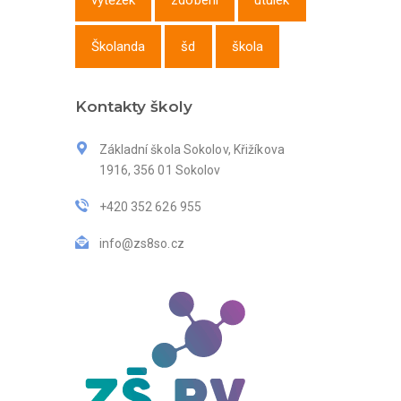
výtěžek
zdobení
útulek
Školanda
šd
škola
Kontakty školy
Základní škola Sokolov, Křižíkova
1916, 356 01 Sokolov
+420 352 626 955
info@zs8so.cz