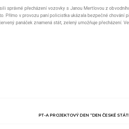
zkusili správné přecházení vozovky s Janou Mertlovou z obvodníh
o. Přímo v provozu paní policistka ukázala bezpečné chování př
 červený panáček znamená stát, zelený umožňuje přecházení. Ve 
PT-A PROJEKTOVÝ DEN “DEN ČESKÉ STÁT