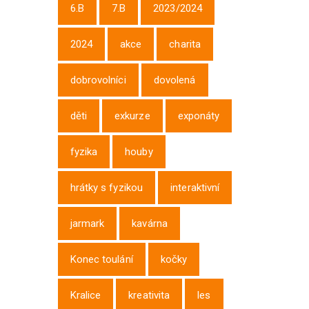
6.B
7.B
2023/2024
2024
akce
charita
dobrovolníci
dovolená
děti
exkurze
exponáty
fyzika
houby
hrátky s fyzikou
interaktivní
jarmark
kavárna
Konec toulání
kočky
Kralice
kreativita
les