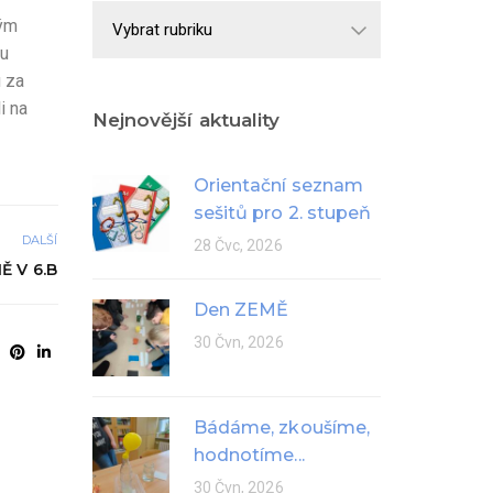
Školní
ným
rok
mu
u za
i na
Nejnovější aktuality
Orientační seznam
sešitů pro 2. stupeň
DALŠÍ
28 Čvc, 2026
Ě V 6.B
Den ZEMĚ
30 Čvn, 2026
Bádáme, zkoušíme,
hodnotíme...
30 Čvn, 2026