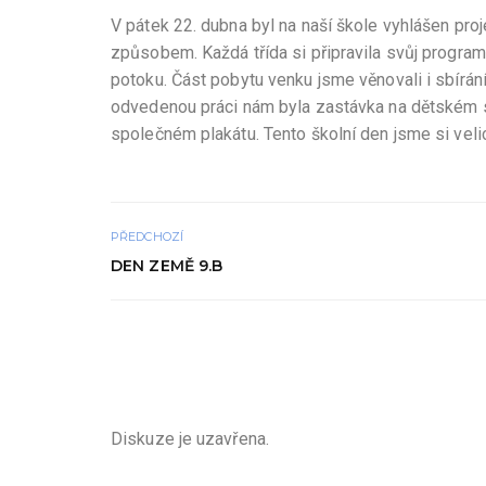
V pátek 22. dubna byl na naší škole vyhlášen p
způsobem. Každá třída si připravila svůj progra
potoku. Část pobytu venku jsme věnovali i sbírán
odvedenou práci nám byla zastávka na dětském sp
společném plakátu. Tento školní den jsme si velic
PŘEDCHOZÍ
DEN ZEMĚ 9.B
Diskuze je uzavřena.