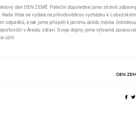
rojektový den DEN ZEMĚ. Páteční dopoledne jsme strávili zábav
m. Naše třída se vydala na přírodovědnou vycházku k Lobezské
ím odpadků, a tak jsme přispěli k jarnímu úklidu města. Odměno
ortovišti v Areálu zdraví. Svoje dojmy jsme výtvarně zpracoval
e užili.
DEN ZEM