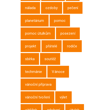
nálada
ozdoby
pečení
planetárium
pomoc
pomoc útulkům
posezení
projekt
přátelé
rodiče
sbírka
soutěž
techmánie
Vánoce
vánoční příprava
vánoční tvoření
výlet