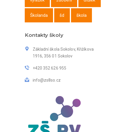
výtěžek
zdobení
útulek
Školanda
šd
škola
Kontakty školy
Základní škola Sokolov, Křižíkova
1916, 356 01 Sokolov
+420 352 626 955
info@zs8so.cz