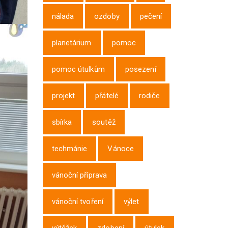
nálada
ozdoby
pečení
planetárium
pomoc
pomoc útulkům
posezení
projekt
přátelé
rodiče
sbírka
soutěž
techmánie
Vánoce
vánoční příprava
vánoční tvoření
výlet