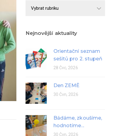
Školní
rok
Nejnovější aktuality
Orientační seznam
sešitů pro 2. stupeň
28 Čvc, 2026
Den ZEMĚ
30 Čvn, 2026
Bádáme, zkoušíme,
hodnotíme...
30 Čvn, 2026