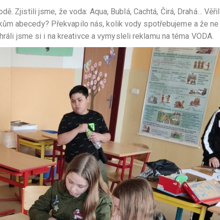
. Zjistili jsme, že voda: Aqua, Bublá, Cachtá, Čirá, Drahá… Věřil
ům abecedy? Překvapilo nás, kolik vody spotřebujeme a že ne 
ahráli jsme si i na kreativce a vymysleli reklamu na téma VODA.