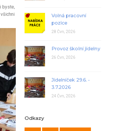
i byste,
všichni
Volná pracovní
pozice
28 Čvn, 2026
Provoz školní jídelny
26 Čvn, 2026
Jídelníček 29.6. -
3.7.2026
24 Čvn, 2026
Odkazy