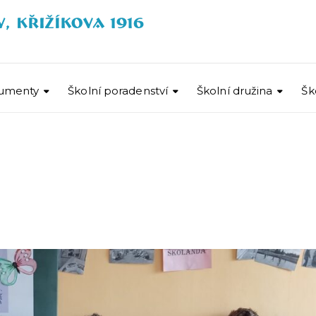
umenty
Školní poradenství
Školní družina
Šk