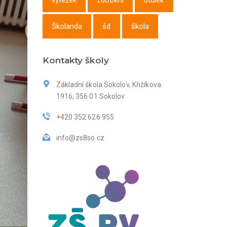
výtěžek
zdobení
útulek
Školanda
šd
škola
Kontakty školy
Základní škola Sokolov, Křižíkova
1916, 356 01 Sokolov
+420 352 626 955
info@zs8so.cz