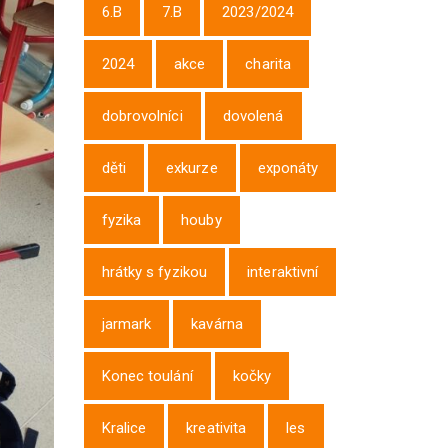
6.B
7.B
2023/2024
2024
akce
charita
dobrovolníci
dovolená
děti
exkurze
exponáty
fyzika
houby
hrátky s fyzikou
interaktivní
jarmark
kavárna
Konec toulání
kočky
Kralice
kreativita
les