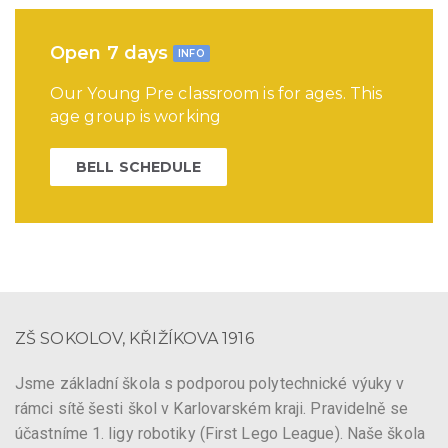
Open 7 days
INFO
Our Young Pre classroom is for ages. This
age group is working
BELL SCHEDULE
ZŠ SOKOLOV, KŘIŽÍKOVA 1916
Jsme základní škola s podporou polytechnické výuky v
rámci sítě šesti škol v Karlovarském kraji. Pravidelně se
účastníme 1. ligy robotiky (First Lego League). Naše škola