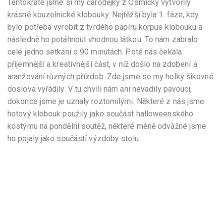
Tentokráte jsme si my čarodějky z Osmičky vytvořily
krásné kouzelnické klobouky. Nejtěžší byla 1. fáze, kdy
bylo potřeba vyrobit z tvrdého papíru korpus klobouku a
následně ho potáhnout vhodnou látkou. To nám zabralo
celé jedno setkání o 90 minutách. Poté nás čekala
příjemnější a kreativnější část, v níž došlo na zdobení a
aranžování různých přízdob. Zde jsme se my holky šikovné
doslova vyřádily. V tu chvíli nám ani nevadily pavouci,
dokonce jsme je uznaly roztomilými. Některé z nás jsme
hotový klobouk použily jako součást halloweenského
kostýmu na pondělní soutěž, některé méně odvážné jsme
ho pojaly jako součástí výzdoby stolu.