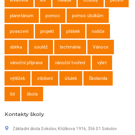
kreativita
les
nálada
ozdoby
pečení
planetárium
pomoc
pomoc útulkům
posezení
projekt
přátelé
rodiče
sbírka
soutěž
techmánie
Vánoce
vánoční příprava
vánoční tvoření
výlet
výtěžek
zdobení
útulek
Školanda
šd
škola
Kontakty školy
Základní škola Sokolov, Křižíkova 1916, 356 01 Sokolov