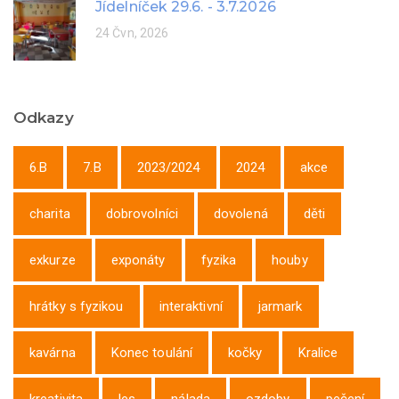
Jídelníček 29.6. - 3.7.2026
24 Čvn, 2026
Odkazy
6.B
7.B
2023/2024
2024
akce
charita
dobrovolníci
dovolená
děti
exkurze
exponáty
fyzika
houby
hrátky s fyzikou
interaktivní
jarmark
kavárna
Konec toulání
kočky
Kralice