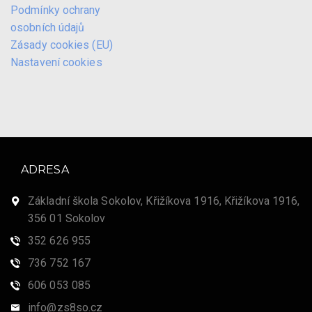
Podmínky ochrany
osobních údajů
Zásady cookies (EU)
Nastavení cookies
ADRESA
Základní škola Sokolov, Křižíkova 1916, Křižíkova 1916,
356 01 Sokolov
352 626 955
736 752 167
606 053 085
info@zs8so.cz