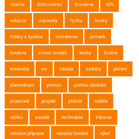
charita
dobrovolníci
dovolená
děti
exkurze
exponáty
fyzika
houby
hrátky s fyzikou
interaktivní
jarmark
kavárna
Konec toulání
kočky
Kralice
kreativita
les
nálada
ozdoby
pečení
planetárium
pomoc
pomoc útulkům
posezení
projekt
přátelé
rodiče
sbírka
soutěž
techmánie
Vánoce
vánoční příprava
vánoční tvoření
výlet