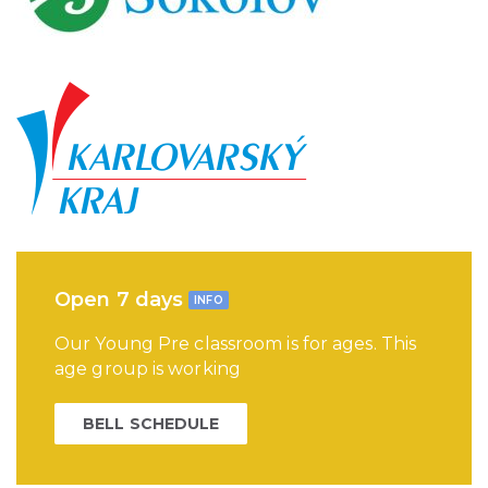
Open 7 days
INFO
Our Young Pre classroom is for ages. This
age group is working
BELL SCHEDULE