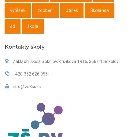
výtěžek
zdobení
útulek
Školanda
šd
škola
Kontakty školy
Základní škola Sokolov, Křižíkova 1916, 356 01 Sokolov
+420 352 626 955
info@zs8so.cz