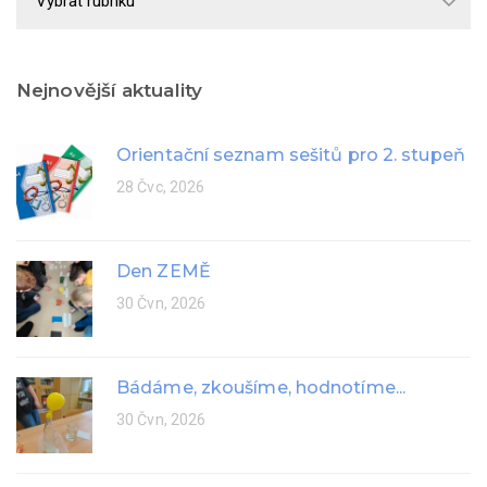
rok
Nejnovější aktuality
Orientační seznam sešitů pro 2. stupeň
28 Čvc, 2026
Den ZEMĚ
30 Čvn, 2026
Bádáme, zkoušíme, hodnotíme...
30 Čvn, 2026