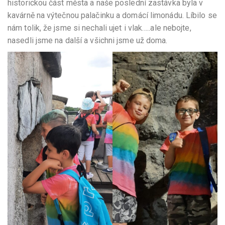
historickou část města a naše poslední zastávka byla v
kavárně na výtečnou palačinku a domácí limonádu. Líbilo se
nám tolik, že jsme si nechali ujet i vlak…..ale nebojte,
nasedli jsme na další a všichni jsme už doma.