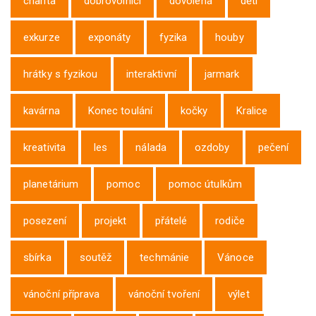
charita
dobrovolníci
dovolená
děti
exkurze
exponáty
fyzika
houby
hrátky s fyzikou
interaktivní
jarmark
kavárna
Konec toulání
kočky
Kralice
kreativita
les
nálada
ozdoby
pečení
planetárium
pomoc
pomoc útulkům
posezení
projekt
přátelé
rodiče
sbírka
soutěž
techmánie
Vánoce
vánoční příprava
vánoční tvoření
výlet