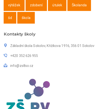
výtěžek
zdobení
útulek
Školanda
šd
škola
Kontakty školy
Základní škola Sokolov, Křižíkova 1916, 356 01 Sokolov
+420 352 626 955
info@zs8so.cz