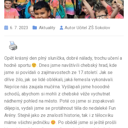
6. 7. 2023
Aktuality
Autor
Učitel ZŠ Sokolov
Opět krásný den plný sluníčka, dobré nálady, trochu učení a
hodně sportu.
. Dnes jsme navštívili chebský hrad, kde
jsme si povídali o zajímavostech ze 17.století. Jak se
dříve žilo, jak se lidé oblékali, jaká řemesla vykonávali.
Nejvíce nás zaujala mučírna. Vyšlapali jsme hooodně
schodů, abychom si mohli z chebské věže vychutnat
nádherný pohled na město. Poté co jsme si zopakovali
dějepis, vydali jsme se protáhnout těla do nedaleké Fun
Arény. Stejně jako ze znalostí historie, tak i z tělocviku
máme všichni jedničku
. Po obědě jsme si ještě prošli