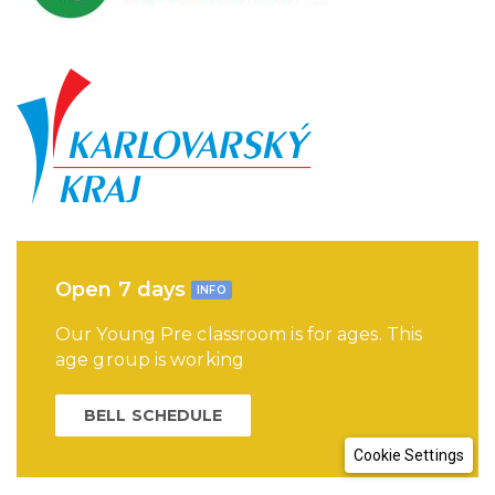
Open 7 days
INFO
Our Young Pre classroom is for ages. This
age group is working
BELL SCHEDULE
Cookie Settings