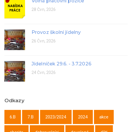
Volná pracovní pozice
28 Čvn, 2026
Provoz školní jídelny
26 Čvn, 2026
Jídelníček 29.6. - 3.7.2026
24 Čvn, 2026
Odkazy
6.B
7.B
2023/2024
2024
akce