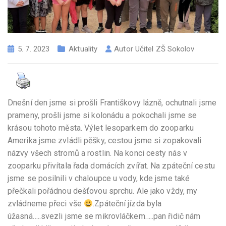
5. 7. 2023
Aktuality
Autor
Učitel ZŠ Sokolov
Dnešní den jsme si prošli Františkovy lázně, ochutnali jsme
prameny, prošli jsme si kolonádu a pokochali jsme se
krásou tohoto města. Výlet lesoparkem do zooparku
Amerika jsme zvládli pěšky, cestou jsme si zopakovali
názvy všech stromů a rostlin. Na konci cesty nás v
zooparku přivítala řada domácích zvířat. Na zpáteční cestu
jsme se posilnili v chaloupce u vody, kde jsme také
přečkali pořádnou dešťovou sprchu. Ale jako vždy, my
zvládneme přeci vše
.Zpáteční jízda byla
úžasná…..svezli jsme se mikrovláčkem…..pan řidič nám