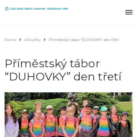
Domů
Aktuality
Příměstský tábor “DUHOVKY” den třetí
Příměstský tábor
“DUHOVKY” den třetí