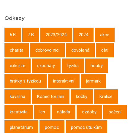
Odkazy
6.B
7.B
2023/2024
2024
akce
charita
dobrovolníci
dovolená
děti
exkurze
exponáty
fyzika
houby
hrátky s fyzikou
interaktivní
jarmark
kavárna
Konec toulání
kočky
Kralice
kreativita
les
nálada
ozdoby
pečení
planetárium
pomoc
pomoc útulkům