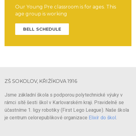
Our Young Pre classroom is for ages. This
age group is working
BELL SCHEDULE
ZŠ SOKOLOV, KŘIŽÍKOVA 1916
Jsme základní škola s podporou polytechnické výuky v
rámci sítě šesti škol v Karlovarském kraji. Pravidelně se
účastníme 1. ligy robotiky (First Lego League). Naše škola
je centrum celorepublikové organizace
Elixír do škol
.