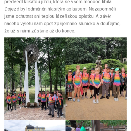
předvedl klikatou jízdu, která se všem mooooc líbila.
Dojezd byl odměněn hlasitým aplausem. Nezapomněli
jsme ochutnat ani teplou lázeňskou oplatku. A závěr
našeho výletu nám opět zpříjemnilo sluníčko a doufejme,
že už s námi zůstane až do konce.