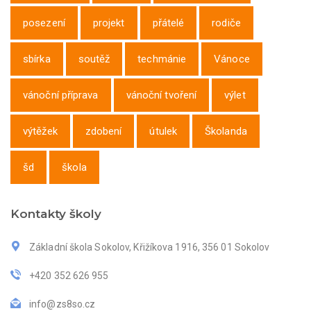
posezení
projekt
přátelé
rodiče
sbírka
soutěž
techmánie
Vánoce
vánoční příprava
vánoční tvoření
výlet
výtěžek
zdobení
útulek
Školanda
šd
škola
Kontakty školy
Základní škola Sokolov, Křižíkova 1916, 356 01 Sokolov
+420 352 626 955
info@zs8so.cz