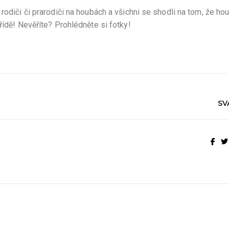
rodiči či prarodiči na houbách a všichni se shodli na tom, že ho
řídě! Nevěříte? Prohlédněte si fotky!
SV