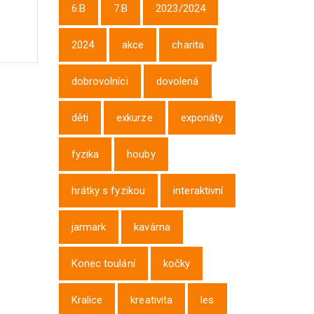
6.B
7.B
2023/2024
2024
akce
charita
dobrovolníci
dovolená
děti
exkurze
exponáty
fyzika
houby
hrátky s fyzikou
interaktivní
jarmark
kavárna
Konec toulání
kočky
Kralice
kreativita
les