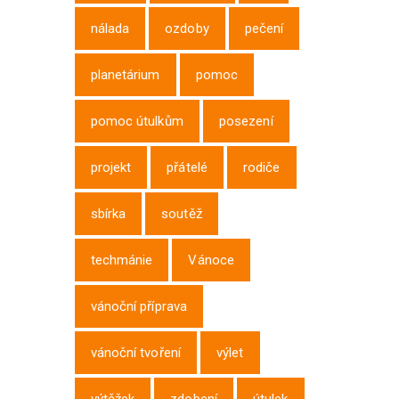
nálada
ozdoby
pečení
planetárium
pomoc
pomoc útulkům
posezení
projekt
přátelé
rodiče
sbírka
soutěž
techmánie
Vánoce
vánoční příprava
vánoční tvoření
výlet