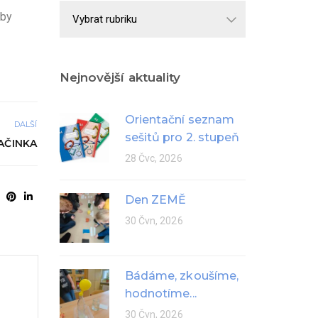
Školní
uby
rok
Nejnovější aktuality
Orientační seznam
DALŠÍ
sešitů pro 2. stupeň
AČINKA
28 Čvc, 2026
Den ZEMĚ
30 Čvn, 2026
Bádáme, zkoušíme,
hodnotíme...
30 Čvn, 2026