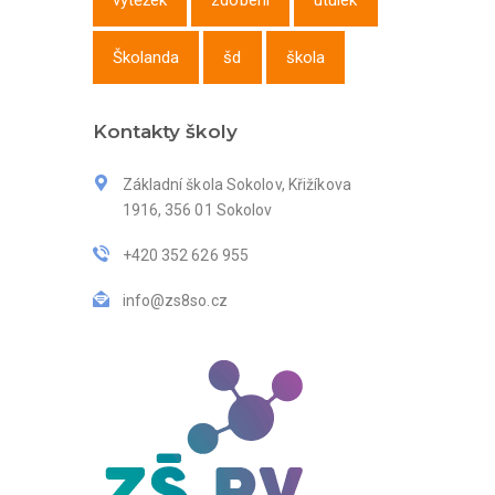
výtěžek
zdobení
útulek
Školanda
šd
škola
Kontakty školy
Základní škola Sokolov, Křižíkova
1916, 356 01 Sokolov
+420 352 626 955
info@zs8so.cz