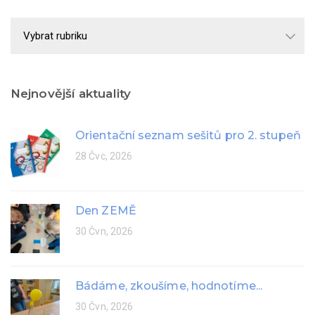
Školní
rok
Nejnovější aktuality
Orientační seznam sešitů pro 2. stupeň
28 Čvc, 2026
Den ZEMĚ
30 Čvn, 2026
Bádáme, zkoušíme, hodnotíme...
30 Čvn, 2026