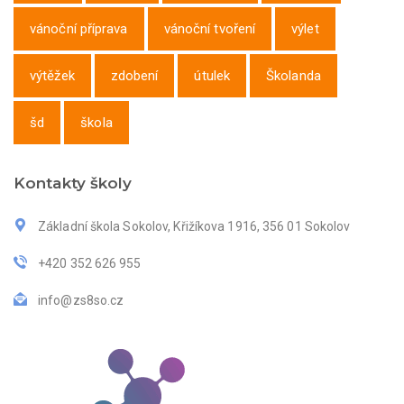
vánoční příprava
vánoční tvoření
výlet
výtěžek
zdobení
útulek
Školanda
šd
škola
Kontakty školy
Základní škola Sokolov, Křižíkova 1916, 356 01 Sokolov
+420 352 626 955
info@zs8so.cz