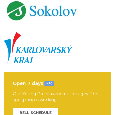
Open 7 days
INFO
Our Young Pre classroom is for ages. This
age group is working
BELL SCHEDULE