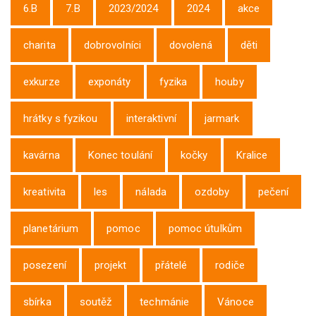
6.B
7.B
2023/2024
2024
akce
charita
dobrovolníci
dovolená
děti
exkurze
exponáty
fyzika
houby
hrátky s fyzikou
interaktivní
jarmark
kavárna
Konec toulání
kočky
Kralice
kreativita
les
nálada
ozdoby
pečení
planetárium
pomoc
pomoc útulkům
posezení
projekt
přátelé
rodiče
sbírka
soutěž
techmánie
Vánoce