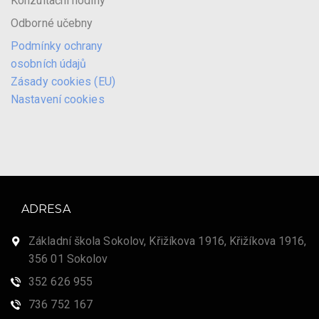
Konzultační hodiny
Odborné učebny
Podmínky ochrany
osobních údajů
Zásady cookies (EU)
Nastavení cookies
ADRESA
Základní škola Sokolov, Křižíkova 1916, Křižíkova 1916,
356 01 Sokolov
352 626 955
736 752 167